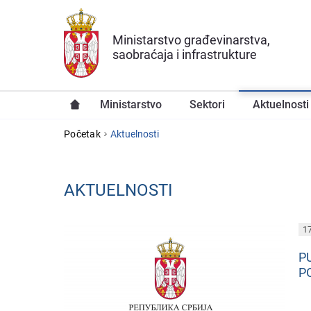
Preskoči na glavni deo sadržaja
Ministarstvo građevinarstva,
saobraćaja i infrastrukture
Ministarstvo
Sektori
Aktuelnosti
YOU ARE HERE
Početak
Aktuelnosti
AKTUELNOSTI
PAGES
17
P
P