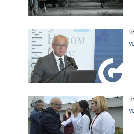
16
V
15
V