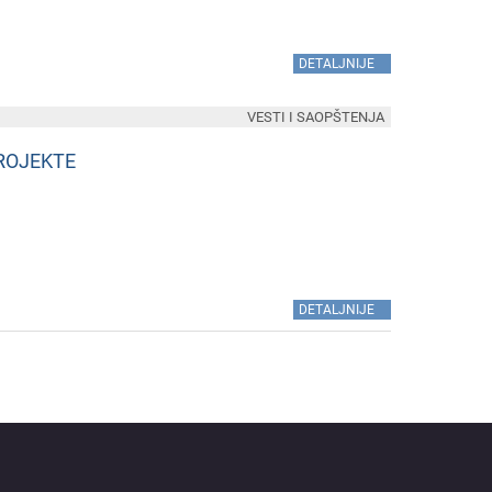
»
DETALJNIJE
VESTI I SAOPŠTENJA
PROJEKTE
»
DETALJNIJE