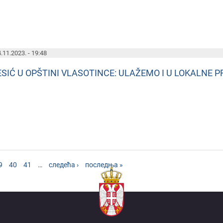
.11.2023. - 19:48
ESIĆ U OPŠTINI VLASOTINCE: ULAŽEMO I U LOKALNE 
9
40
41
…
следећа ›
последња »