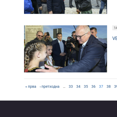
14
V
« прва
‹ претходна
…
33
34
35
36
37
38
3