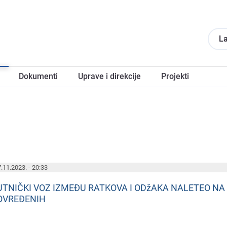
La
Dokumеnti
Upravе i direkcije
Projеkti
.11.2023. - 20:33
UTNIČKI VOZ IZMEĐU RATKOVA I ODžAKA NALETEO NA
OVREĐENIH