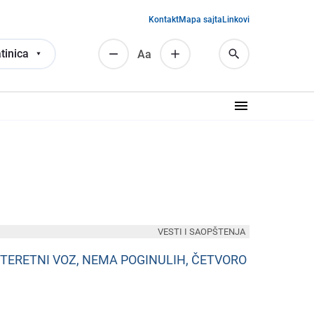
Kontakt
Mapa sajta
Linkovi
tinica
Аа
VESTI I SAOPŠTENJA
 TERETNI VOZ, NEMA POGINULIH, ČETVORO