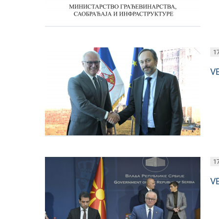
17
V
17
V