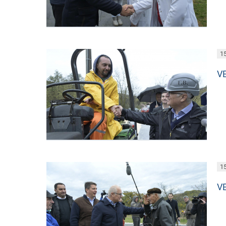
15
V
15
V