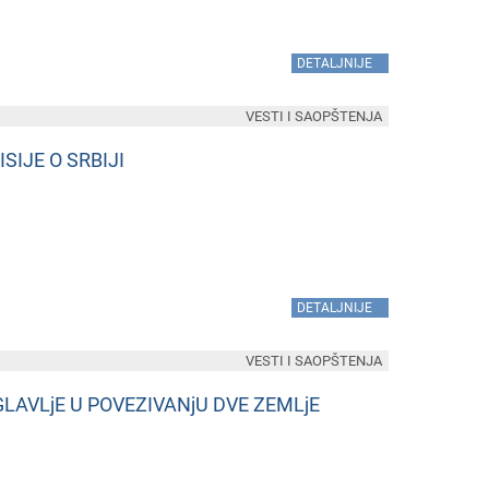
»
DETALJNIJE
VESTI I SAOPŠTENJA
SIJE O SRBIJI
»
DETALJNIJE
VESTI I SAOPŠTENJA
GLAVLjE U POVEZIVANjU DVE ZEMLjE