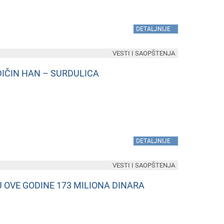
»
DETALJNIJE
VESTI I SAOPŠTENJA
DIČIN HAN – SURDULICA
»
DETALJNIJE
VESTI I SAOPŠTENJA
 OVE GODINE 173 MILIONA DINARA