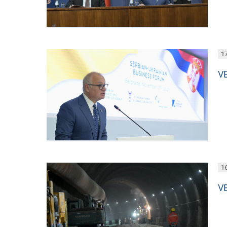
17
V
16
VE