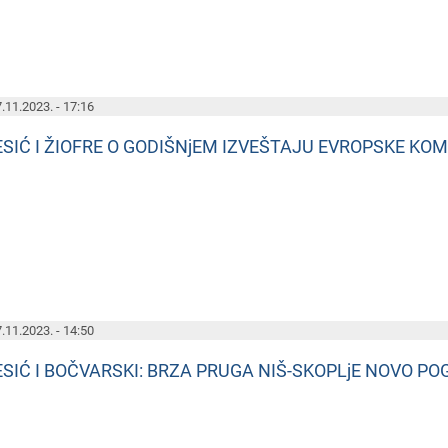
.11.2023. - 17:16
ESIĆ I ŽIOFRE O GODIŠNjEM IZVEŠTAJU EVROPSKE KOMI
.11.2023. - 14:50
ESIĆ I BOČVARSKI: BRZA PRUGA NIŠ-SKOPLjE NOVO PO