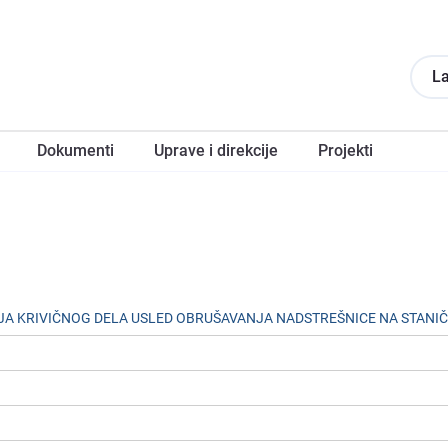
La
Dokumеnti
Upravе i direkcije
Projеkti
JA KRIVIČNOG DЕLA USLЕD OBRUŠAVANJA NADSTRЕŠNICЕ NA STANI