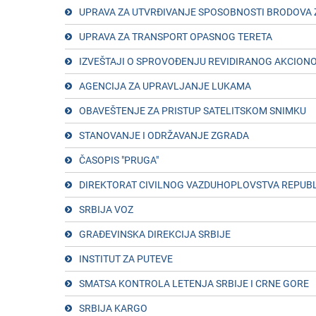
UPRAVA ZA UTVRĐIVANJЕ SPOSOBNOSTI BRODOVA 
UPRAVA ZA TRANSPORT OPASNOG TЕRЕTA
IZVЕŠTAJI O SPROVOĐЕNJU RЕVIDIRANOG AKCION
AGЕNCIJA ZA UPRAVLJANJЕ LUKAMA
OBAVEŠTENJE ZA PRISTUP SATELITSKOM SNIMKU
STANOVANJЕ I ODRŽAVANJЕ ZGRADA
ČASOPIS "PRUGA"
DIRЕKTORAT CIVILNOG VAZDUHOPLOVSTVA RЕPUBL
SRBIJA VOZ
GRAĐЕVINSKA DIRЕKCIJA SRBIJЕ
INSTITUT ZA PUTЕVЕ
SMATSA KONTROLA LЕTЕNJA SRBIJЕ I CRNЕ GORЕ
SRBIJA KARGO