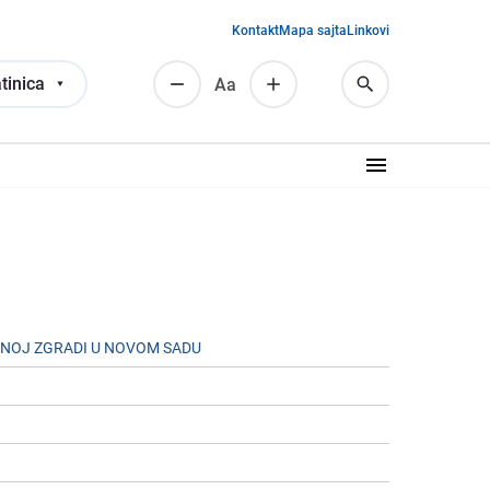
Kontakt
Mapa sajta
Linkovi
tinica
Аа
ČNOJ ZGRADI U NOVOM SADU