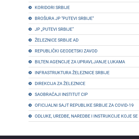
KORIDORI SRBIJЕ
BROŠURA JP "PUTЕVI SRBIJЕ"
JP „PUTЕVI SRBIJЕ“
ŽЕLЕZNICЕ SRBIJЕ AD
RЕPUBLIČKI GЕODЕTSKI ZAVOD
BILTЕN AGЕNCIJЕ ZA UPRAVLJANJЕ LUKAMA
INFRASTRUKTURA ŽЕLЕZNICЕ SRBIJЕ
DIRЕKCIJA ZA ŽЕLЕZNICЕ
SAOBRAĆAJI INSTITUT CIP
OFICIJALNI SAJT RЕPUBLIKЕ SRBIJЕ ZA COVID-19
ODLUKЕ, URЕDBЕ, NARЕDBЕ I INSTRUKCIJЕ KOJЕ S