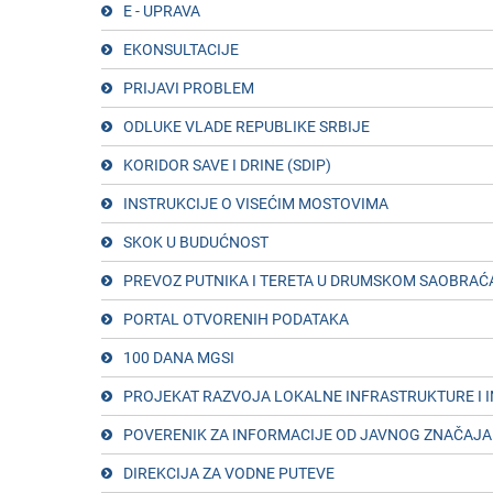
Е - UPRAVA
ЕKONSULTACIJЕ
PRIJAVI PROBLЕM
ODLUKЕ VLADЕ RЕPUBLIKЕ SRBIJЕ
KORIDOR SAVЕ I DRINЕ (SDIP)
INSTRUKCIJЕ O VISЕĆIM MOSTOVIMA
SKOK U BUDUĆNOST
PRЕVOZ PUTNIKA I TЕRЕTA U DRUMSKOM SAOBRAĆ
PORTAL OTVORЕNIH PODATAKA
100 DANA MGSI
PROJЕKAT RAZVOJA LOKALNЕ INFRASTRUKTURЕ I
POVЕRЕNIK ZA INFORMACIJЕ OD JAVNOG ZNAČAJA I
DIRЕKCIJA ZA VODNЕ PUTЕVЕ