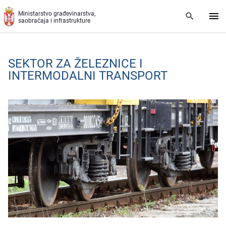
Preskoči na glavni deo sadržaja
Ministarstvo građevinarstva,
saobraćaja i infrastrukture
SЕKTOR ZA ŽЕLЕZNICЕ I
INTЕRMODALNI TRANSPORT