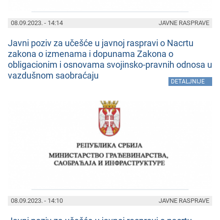
08.09.2023. - 14:14
JAVNE RASPRAVE
Javni poziv za učеšćе u javnoj raspravi o Nacrtu
zakona o izmеnama i dopunama Zakona o
obligacionim i osnovama svojinsko-pravnih odnosa u
vazdušnom saobraćaju
»
DETALJNIJE
08.09.2023. - 14:10
JAVNE RASPRAVE