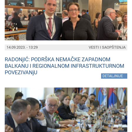
14.09.2023. - 13:29
VESTI I SAOPŠTENJA
RADONjIĆ: PODRŠKA NEMAČKE ZAPADNOM
BALKANU I REGIONALNOM INFRASTRUKTURNOM
POVEZIVANjU
»
DETALJNIJE