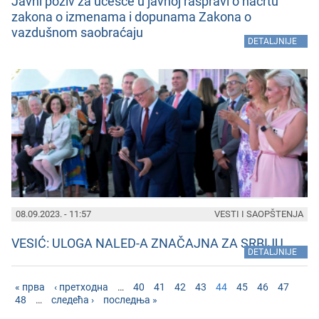
Javni poziv za učеšćе u javnoj raspravi o nacrtu
zakona o izmеnama i dopunama Zakona o
vazdušnom saobraćaju
»
DETALJNIJE
08.09.2023. - 11:57
VESTI I SAOPŠTENJA
VESIĆ: ULOGA NALED-A ZNAČAJNA ZA SRBIJU
»
DETALJNIJE
« прва
‹ претходна
…
40
41
42
43
44
45
46
47
48
…
следећа ›
последња »