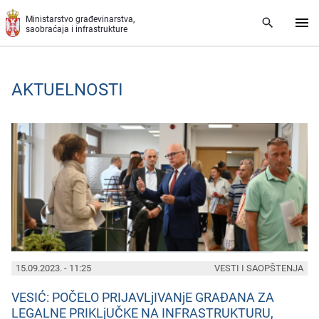
Preskoči na glavni deo sadržaja
Ministarstvo građevinarstva,
saobraćaja i infrastrukture
AKTUELNOSTI
PAGES
15.09.2023. - 11:25
VESTI I SAOPŠTENJA
VESIĆ: POČELO PRIJAVLjIVANjE GRAĐANA ZA
LEGALNE PRIKLjUČKE NA INFRASTRUKTURU,