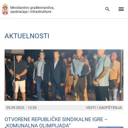
Preskoči na glavni deo sadržaja
Ministarstvo građevinarstva,
saobraćaja i infrastrukture
AKTUELNOSTI
PAGES
05.09.2023. - 12:53
VESTI I SAOPŠTENJA
OTVORENE REPUBLIČKE SINDIKALNE IGRE –
„KOMUNALNA OLIMPIJADA“