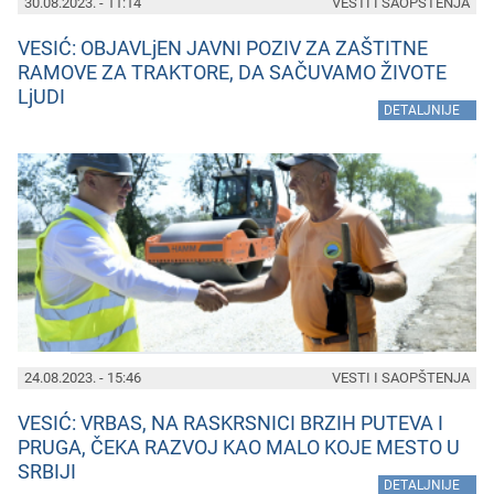
30.08.2023. - 11:14
VESTI I SAOPŠTENJA
VESIĆ: OBJAVLjEN JAVNI POZIV ZA ZAŠTITNE
RAMOVE ZA TRAKTORE, DA SAČUVAMO ŽIVOTE
LjUDI
»
DETALJNIJE
24.08.2023. - 15:46
VESTI I SAOPŠTENJA
VESIĆ: VRBAS, NA RASKRSNICI BRZIH PUTEVA I
PRUGA, ČEKA RAZVOJ KAO MALO KOJE MESTO U
SRBIJI
»
DETALJNIJE