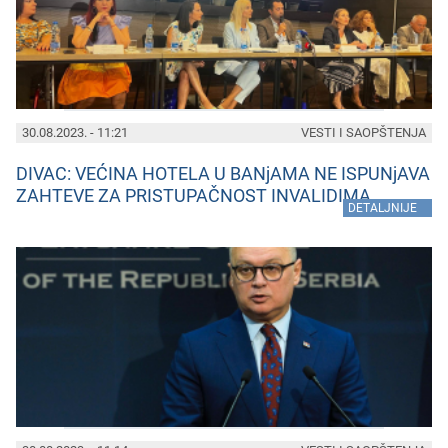
30.08.2023. - 11:21
VESTI I SAOPŠTENJA
DIVAC: VEĆINA HOTELA U BANjAMA NE ISPUNjAVA
ZAHTEVE ZA PRISTUPAČNOST INVALIDIMA
»
DETALJNIJE