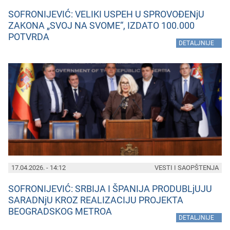
SOFRONIJEVIĆ: VELIKI USPEH U SPROVOĐENjU
ZAKONA „SVOJ NA SVOME“, IZDATO 100.000
POTVRDA
»
DETALJNIJE
17.04.2026. - 14:12
VESTI I SAOPŠTENJA
SOFRONIJEVIĆ: SRBIJA I ŠPANIJA PRODUBLjUJU
SARADNjU KROZ REALIZACIJU PROJEKTA
BEOGRADSKOG METROA
»
DETALJNIJE