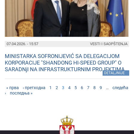
07.04.2026. - 15:57
VESTI I SAOPŠTENJA
MINISTARKA SOFRONIJEVIĆ SA DELEGACIJOM
KORPORACIJE "SHANDONG HI-SPEED GROUP" O
SARADNjI NA INFRASTRUKTURNIM PROJEKTIMA
»
DETALJNIJE
« прва
‹ претходна
1
2
3
4
5
6
7
8
9
…
следећа
›
последња »