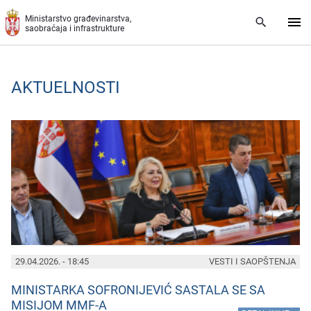
Preskoči na glavni deo sadržaja
Ministarstvo građevinarstva,
saobraćaja i infrastrukture
AKTUELNOSTI
PAGES
29.04.2026. - 18:45
VESTI I SAOPŠTENJA
MINISTARKA SOFRONIJEVIĆ SASTALA SE SA
MISIJOM MMF-A