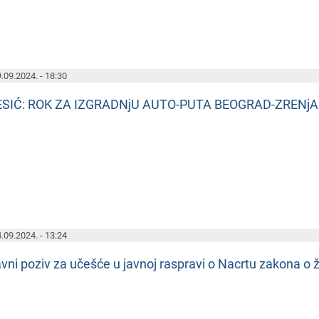
.09.2024. - 18:30
ESIĆ: ROK ZA IZGRADNjU AUTO-PUTA BEOGRAD-ZRENjA
.09.2024. - 13:24
vni poziv za učеšćе u javnoj raspravi o Nacrtu zakona o ž