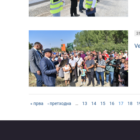
31
V
« прва
‹ претходна
…
13
14
15
16
17
18
1