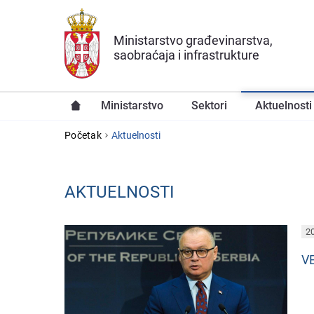
Preskoči na glavni deo sadržaja
Ministarstvo građevinarstva,
saobraćaja i infrastrukture
Ministarstvo
Sektori
Aktuelnosti
YOU ARE HERE
Početak
Aktuelnosti
AKTUELNOSTI
PAGES
20
V