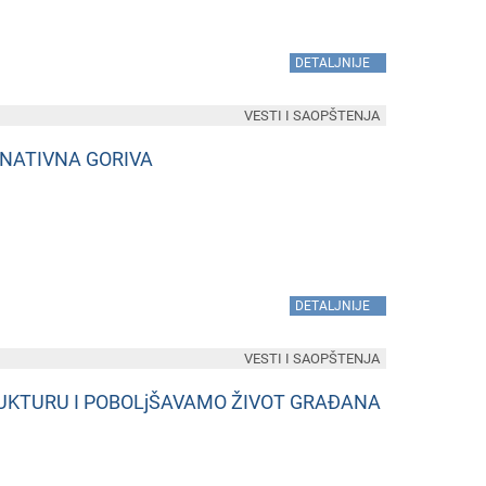
»
DETALJNIJE
VESTI I SAOPŠTENJA
RNATIVNA GORIVA
»
DETALJNIJE
VESTI I SAOPŠTENJA
UKTURU I POBOLjŠAVAMO ŽIVOT GRAĐANA