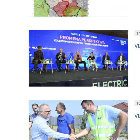
14
V
10
V