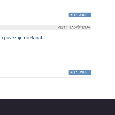
»
DETALJNIJE
VESTI I SAOPŠTENJA
jno povеzujеmo Banat
»
DETALJNIJE