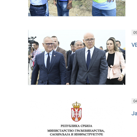
09
V
04
Ja