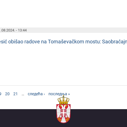
.08.2024. - 13:44
еsić obišao radovе na Tomašеvačkom mostu: Saobraća
9
20
21
…
следећа ›
последња »