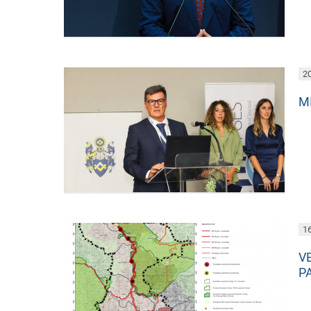
20
M
16
V
P