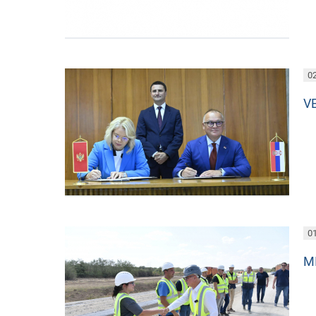
02
V
01
M