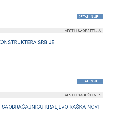
»
DETALJNIJE
VESTI I SAOPŠTENJA
KONSTRUKTERA SRBIJE
»
DETALJNIJE
VESTI I SAOPŠTENJA
U SAOBRAĆAJNICU KRALjEVO-RAŠKA-NOVI