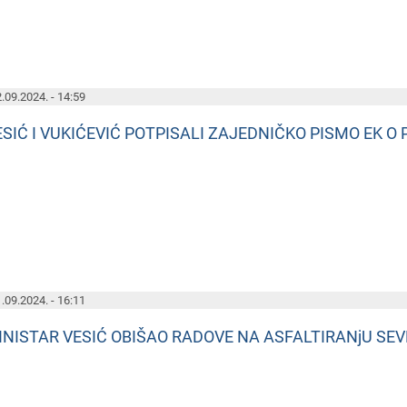
.09.2024. - 14:59
ESIĆ I VUKIĆEVIĆ POTPISALI ZAJEDNIČKO PISMO EK O 
.09.2024. - 16:11
INISTAR VESIĆ OBIŠAO RADOVE NA ASFALTIRANjU SE