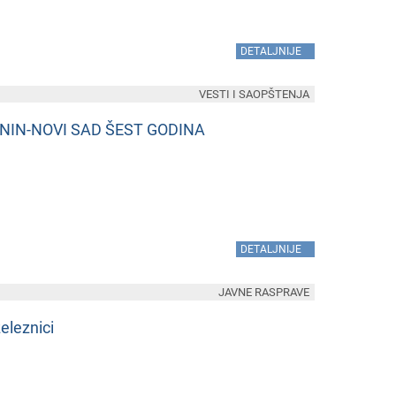
»
DETALJNIJE
VESTI I SAOPŠTENJA
NIN-NOVI SAD ŠEST GODINA
»
DETALJNIJE
JAVNE RASPRAVE
еlеznici