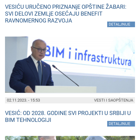
VESIĆU URUČENO PRIZNANjE OPŠTINE ŽABARI:
SVI DELOVI ZEMLjE OSEĆAJU BENEFIT
RAVNOMERNOG RAZVOJA
»
DETALJNIJE
02.11.2023. - 15:53
VESTI I SAOPŠTENJA
VESIĆ: OD 2028. GODINE SVI PROJEKTI U SRBIJI U
BIM TEHNOLOGIJI
»
DETALJNIJE