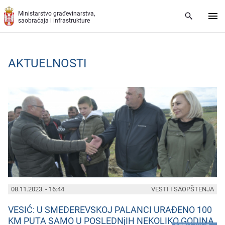
Preskoči na glavni deo sadržaja
Ministarstvo građevinarstva,
saobraćaja i infrastrukture
AKTUELNOSTI
PAGES
08.11.2023. - 16:44
VESTI I SAOPŠTENJA
VESIĆ: U SMEDEREVSKOJ PALANCI URAĐENO 100
KM PUTA SAMO U POSLEDNjIH NEKOLIKO GODINA