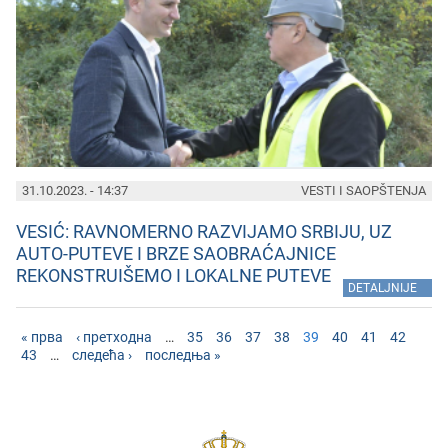
31.10.2023. - 14:37
VESTI I SAOPŠTENJA
VESIĆ: RAVNOMERNO RAZVIJAMO SRBIJU, UZ
AUTO-PUTEVE I BRZE SAOBRAĆAJNICE
REKONSTRUIŠEMO I LOKALNE PUTEVE
»
DETALJNIJE
« прва
‹ претходна
…
35
36
37
38
39
40
41
42
43
…
следећа ›
последња »