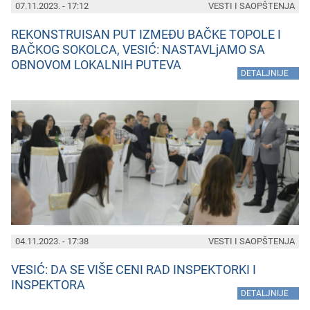
07.11.2023. - 17:12
VESTI I SAOPŠTENJA
REKONSTRUISAN PUT IZMEĐU BAČKE TOPOLE I
BAČKOG SOKOLCA, VESIĆ: NASTAVLjAMO SA
OBNOVOM LOKALNIH PUTEVA
»
DETALJNIJE
04.11.2023. - 17:38
VESTI I SAOPŠTENJA
VESIĆ: DA SE VIŠE CENI RAD INSPEKTORKI I
INSPEKTORA
»
DETALJNIJE