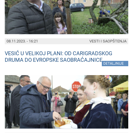
08.11.2023. - 16:21
VESTI I SAOPŠTENJA
VESIĆ U VELIKOJ PLANI: OD CARIGRADSKOG
DRUMA DO EVROPSKE SAOBRAĆAJNICE
»
DETALJNIJE