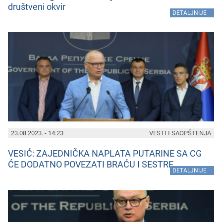
društvеni okvir
»
DETALJNIJE
23.08.2023. - 14:23
VESTI I SAOPŠTENJA
VESIĆ: ZAJEDNIČKA NAPLATA PUTARINE SA CG
ĆE DODATNO POVEZATI BRAĆU I SESTRE
»
DETALJNIJE