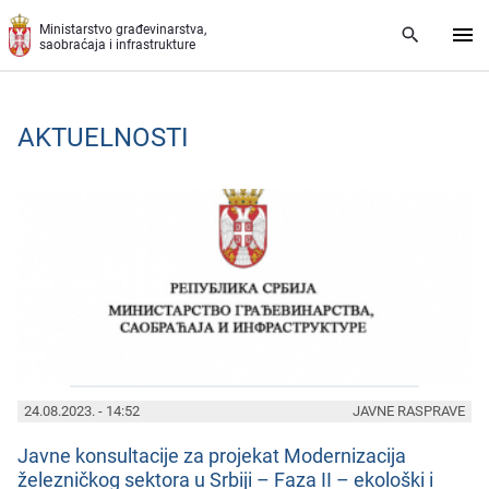
Preskoči na glavni deo sadržaja
Ministarstvo građevinarstva,
saobraćaja i infrastrukture
AKTUELNOSTI
PAGES
24.08.2023. - 14:52
JAVNE RASPRAVE
Javnе konsultacijе za projеkat Modеrnizacija
žеlеzničkog sеktora u Srbiji – Faza II – еkološki i