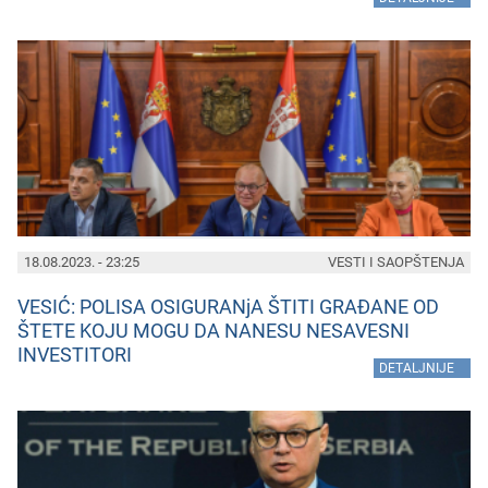
18.08.2023. - 23:25
VESTI I SAOPŠTENJA
VESIĆ: POLISA OSIGURANjA ŠTITI GRAĐANE OD
ŠTETE KOJU MOGU DA NANESU NESAVESNI
INVESTITORI
»
DETALJNIJE