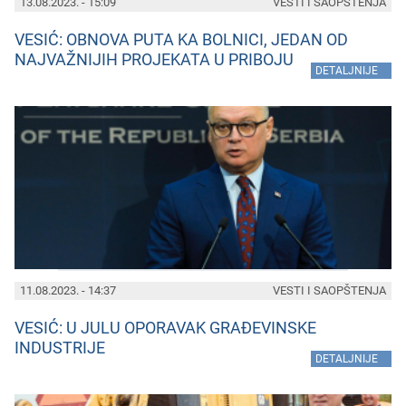
13.08.2023. - 15:09
VESTI I SAOPŠTENJA
VESIĆ: OBNOVA PUTA KA BOLNICI, JEDAN OD
NAJVAŽNIJIH PROJEKATA U PRIBOJU
»
DETALJNIJE
11.08.2023. - 14:37
VESTI I SAOPŠTENJA
VESIĆ: U JULU OPORAVAK GRAĐEVINSKE
INDUSTRIJE
»
DETALJNIJE