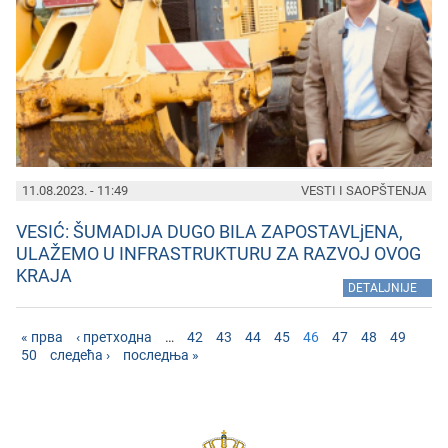
11.08.2023. - 11:49
VESTI I SAOPŠTENJA
VESIĆ: ŠUMADIJA DUGO BILA ZAPOSTAVLjENA,
ULAŽEMO U INFRASTRUKTURU ZA RAZVOJ OVOG
KRAJA
»
DETALJNIJE
« прва
‹ претходна
…
42
43
44
45
46
47
48
49
50
следећа ›
последња »