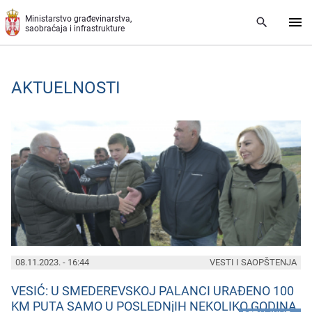
Preskoči na glavni deo sadržaja
Ministarstvo građevinarstva,
saobraćaja i infrastrukture
AKTUELNOSTI
PAGES
08.11.2023. - 16:44
VESTI I SAOPŠTENJA
VESIĆ: U SMEDEREVSKOJ PALANCI URAĐENO 100
KM PUTA SAMO U POSLEDNjIH NEKOLIKO GODINA