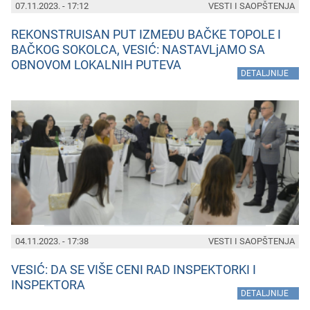
07.11.2023. - 17:12
VESTI I SAOPŠTENJA
REKONSTRUISAN PUT IZMEĐU BAČKE TOPOLE I
BAČKOG SOKOLCA, VESIĆ: NASTAVLjAMO SA
OBNOVOM LOKALNIH PUTEVA
»
DETALJNIJE
04.11.2023. - 17:38
VESTI I SAOPŠTENJA
VESIĆ: DA SE VIŠE CENI RAD INSPEKTORKI I
INSPEKTORA
»
DETALJNIJE