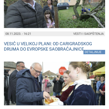
08.11.2023. - 16:21
VESTI I SAOPŠTENJA
VESIĆ U VELIKOJ PLANI: OD CARIGRADSKOG
DRUMA DO EVROPSKE SAOBRAĆAJNICE
»
DETALJNIJE