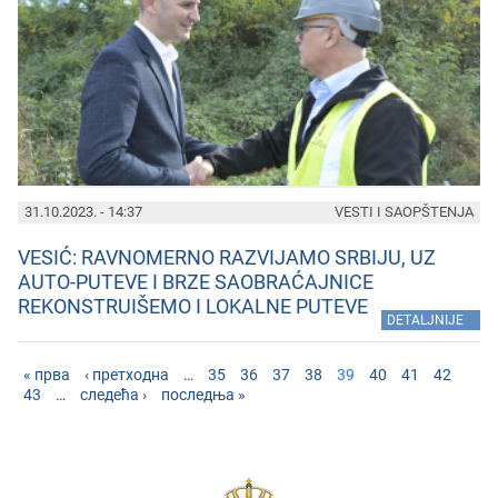
31.10.2023. - 14:37
VESTI I SAOPŠTENJA
VESIĆ: RAVNOMERNO RAZVIJAMO SRBIJU, UZ
AUTO-PUTEVE I BRZE SAOBRAĆAJNICE
REKONSTRUIŠEMO I LOKALNE PUTEVE
»
DETALJNIJE
« прва
‹ претходна
…
35
36
37
38
39
40
41
42
43
…
следећа ›
последња »