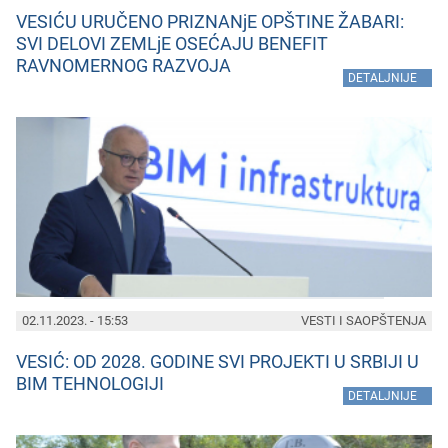
VESIĆU URUČENO PRIZNANjE OPŠTINE ŽABARI:
SVI DELOVI ZEMLjE OSEĆAJU BENEFIT
RAVNOMERNOG RAZVOJA
»
DETALJNIJE
02.11.2023. - 15:53
VESTI I SAOPŠTENJA
VESIĆ: OD 2028. GODINE SVI PROJEKTI U SRBIJI U
BIM TEHNOLOGIJI
»
DETALJNIJE