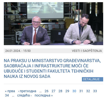
24.01.2024. - 15:50
VESTI I SAOPŠTENJA
NA PRAKSU U MINISTARSTVO GRAĐEVINARSTVA,
SAOBRAĆAJA I INFRASTRUKTURE MOĆI ĆE
UBUDUĆE I STUDENTI FAKULTETA TEHNIČKIH
NAUKA IZ NOVOG SADA
»
DETALJNIJE
« прва
‹ претходна
…
26
27
28
29
30
31
32
33
34
…
следећа ›
последња »