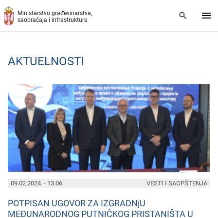
Preskoči na glavni deo sadržaja
Ministarstvo građevinarstva,
saobraćaja i infrastrukture
AKTUELNOSTI
PAGES
09.02.2024. - 13:06
VESTI I SAOPŠTENJA
POTPISAN UGOVOR ZA IZGRADNjU
MEĐUNARODNOG PUTNIČKOG PRISTANIŠTA U