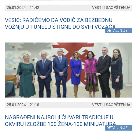
26.01.2024. - 11:42
VESTI I SAOPŠTENJA
VESIĆ: RADIĆEMO DA VODIČ ZA BEZBEDNU
VOŽNjU U TUNELU STIGNE DO SVIH VOZAČA
»
DETALJNIJE
25.01.2024. - 21:18
VESTI I SAOPŠTENJA
NAGRAĐENI NAJBOLjI ČUVARI TRADICIJE U
OKVIRU IZLOŽBE 100 ŽENA-100 MINIJATURA
»
DETALJNIJE