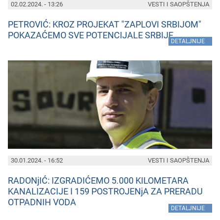
02.02.2024. - 13:26
VESTI I SAOPŠTENJA
PETROVIĆ: KROZ PROJEKAT "ZAPLOVI SRBIJOM"
POKAZAĆEMO SVE POTENCIJALE SRBIJE
»
DETALJNIJE
30.01.2024. - 16:52
VESTI I SAOPŠTENJA
RADONjIĆ: IZGRADIĆEMO 5.000 KILOMETARA
KANALIZACIJE I 159 POSTROJENjA ZA PRERADU
OTPADNIH VODA
»
DETALJNIJE