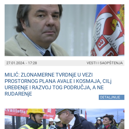
27.01.2024. - 17:28
VESTI I SAOPŠTENJA
MILIĆ: ZLONAMERNE TVRDNjE U VEZI
PROSTORNOG PLANA AVALE I KOSMAJA, CILj
UREĐENjE I RAZVOJ TOG PODRUČJA, A NE
RUDARENjE
»
DETALJNIJE