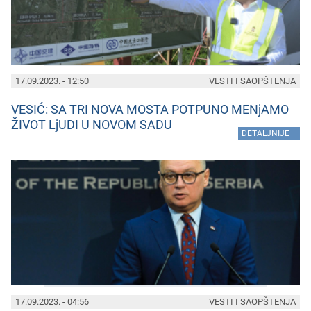
17.09.2023. - 12:50
VESTI I SAOPŠTENJA
VESIĆ: SA TRI NOVA MOSTA POTPUNO MENjAMO
ŽIVOT LjUDI U NOVOM SADU
»
DETALJNIJE
17.09.2023. - 04:56
VESTI I SAOPŠTENJA