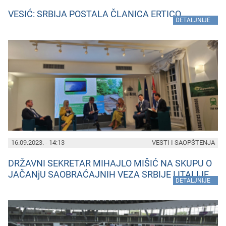
VESIĆ: SRBIJA POSTALA ČLANICA ERTICO
»
DETALJNIJE
16.09.2023. - 14:13
VESTI I SAOPŠTENJA
DRŽAVNI SEKRETAR MIHAJLO MIŠIĆ NA SKUPU O
JAČANjU SAOBRAĆAJNIH VEZA SRBIJE I ITALIJE
»
DETALJNIJE