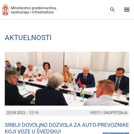
Preskoči na glavni deo sadržaja
Ministarstvo građevinarstva,
saobraćaja i infrastrukture
AKTUELNOSTI
PAGES
20.09.2023. - 12:19
VESTI I SAOPŠTENJA
SRBIJI DOVOLjNO DOZVOLA ZA AUTO-PREVOZNIKE
KOJI VOZE U ŠVEDSKU!