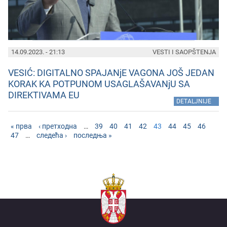
14.09.2023. - 21:13
VESTI I SAOPŠTENJA
VESIĆ: DIGITALNO SPAJANjE VAGONA JOŠ JEDAN
KORAK KA POTPUNOM USAGLAŠAVANjU SA
DIREKTIVAMA EU
»
DETALJNIJE
« прва
‹ претходна
…
39
40
41
42
43
44
45
46
47
…
следећа ›
последња »