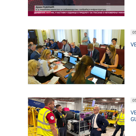
05
V
05
V
G