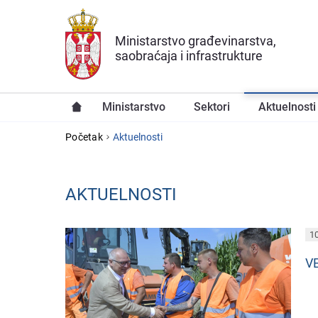
Preskoči na glavni deo sadržaja
Ministarstvo građevinarstva,
saobraćaja i infrastrukture
Ministarstvo
Sektori
Aktuelnosti
YOU ARE HERE
Početak
Aktuelnosti
AKTUELNOSTI
PAGES
10
V