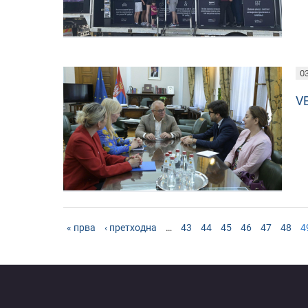
03
V
« прва
‹ претходна
…
43
44
45
46
47
48
4