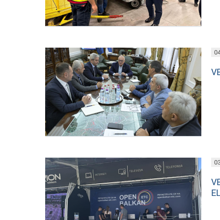
04
V
03
V
E