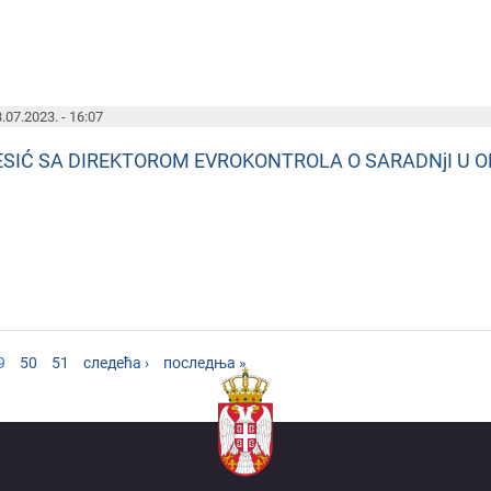
.07.2023. - 16:07
ESIĆ SA DIREKTOROM EVROKONTROLA O SARADNjI U 
9
50
51
следећа ›
последња »