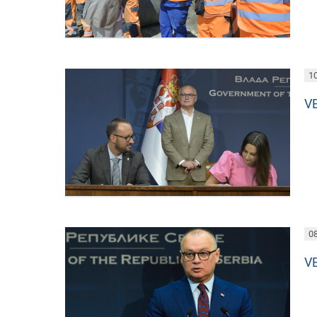
10
V
08
V