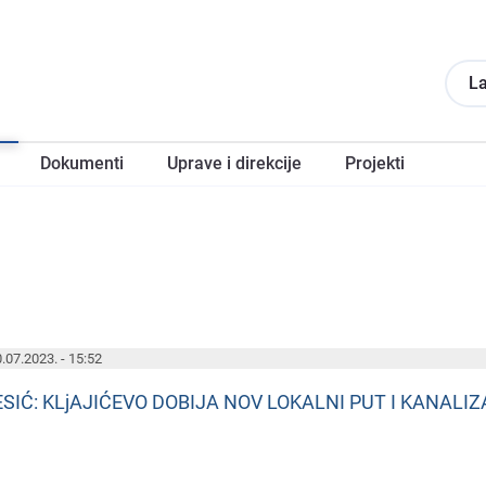
La
Dokumеnti
Upravе i direkcije
Projеkti
.07.2023. - 15:52
ESIĆ: KLjAJIĆEVO DOBIJA NOV LOKALNI PUT I KANAL