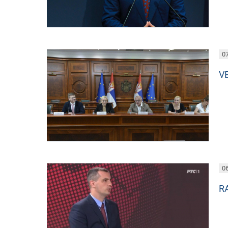
07
V
06
R