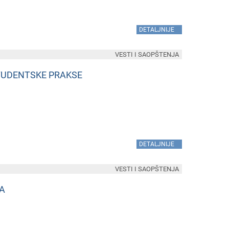
»
DETALJNIJE
VESTI I SAOPŠTENJA
STUDENTSKE PRAKSE
»
DETALJNIJE
VESTI I SAOPŠTENJA
ŠA