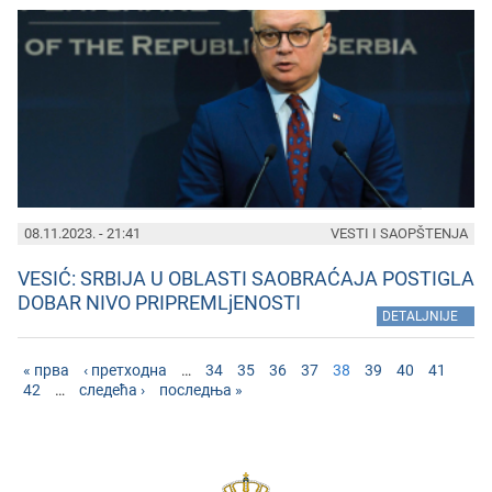
08.11.2023. - 21:41
VESTI I SAOPŠTENJA
VESIĆ: SRBIJA U OBLASTI SAOBRAĆAJA POSTIGLA
DOBAR NIVO PRIPREMLjENOSTI
»
DETALJNIJE
« прва
‹ претходна
…
34
35
36
37
38
39
40
41
42
…
следећа ›
последња »