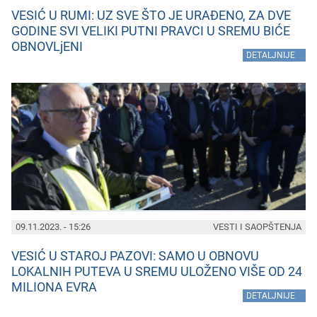
VESIĆ U RUMI: UZ SVE ŠTO JE URAĐENO, ZA DVE
GODINE SVI VELIKI PUTNI PRAVCI U SREMU BIĆE
OBNOVLjENI
»
DETALJNIJE
09.11.2023. - 15:26
VESTI I SAOPŠTENJA
VESIĆ U STAROJ PAZOVI: SAMO U OBNOVU
LOKALNIH PUTEVA U SREMU ULOŽENO VIŠE OD 24
MILIONA EVRA
»
DETALJNIJE