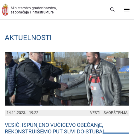
Preskoči na glavni deo sadržaja
Ministarstvo građevinarstva,
saobraćaja i infrastrukture
AKTUELNOSTI
PAGES
14.11.2023. - 19:22
VESTI I SAOPŠTENJA
VESIĆ: ISPUNjENO VUČIĆEVO OBEĆANjE,
REKONSTRUIŠEMO PUT SUVI DO-STUBAL