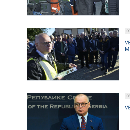
09
V
M
08
V