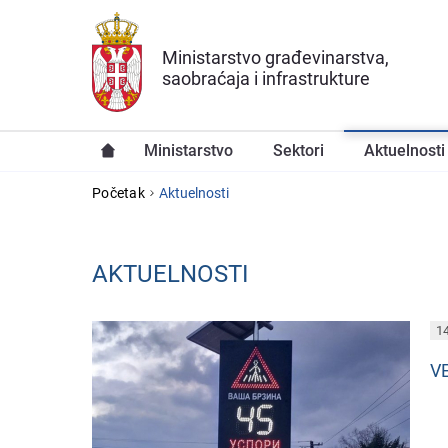
Preskoči na glavni deo sadržaja
Ministarstvo građevinarstva,
saobraćaja i infrastrukture
Ministarstvo
Sektori
Aktuelnosti
YOU ARE HERE
Početak
Aktuelnosti
AKTUELNOSTI
PAGES
14
V