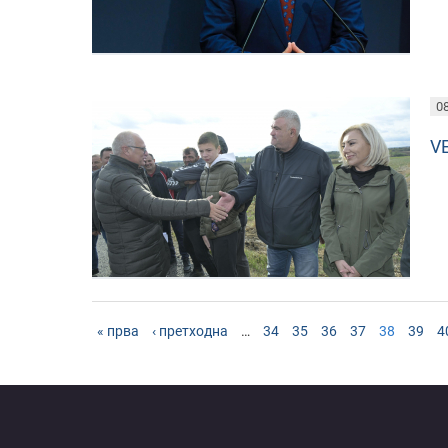
08
V
« прва
‹ претходна
…
34
35
36
37
38
39
4