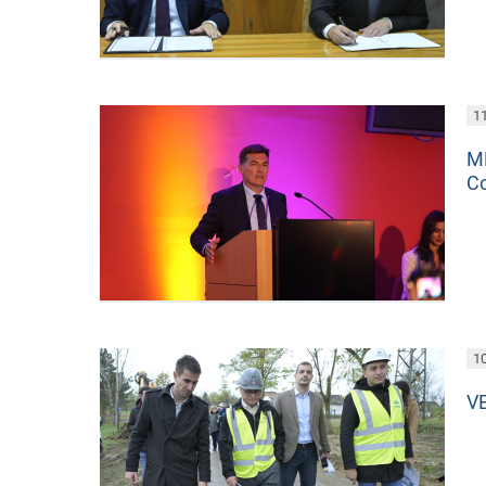
11
M
Co
10
V