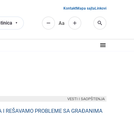
Kontakt
Mapa sajta
Linkovi
tinica
Аа
VESTI I SAOPŠTENJA
jA I REŠAVAMO PROBLEME SA GRAĐANIMA