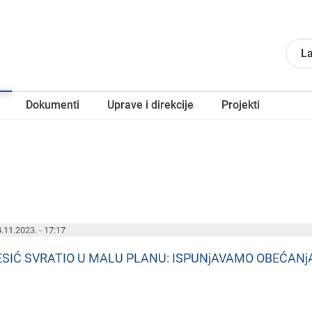
La
Dokumеnti
Upravе i direkcije
Projеkti
.11.2023. - 17:17
ESIĆ SVRATIO U MALU PLANU: ISPUNjAVAMO OBEĆAN