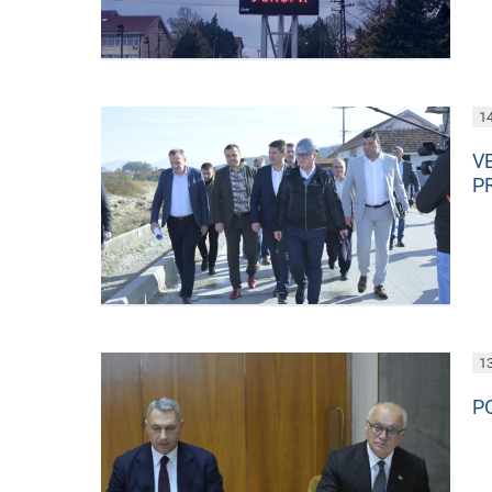
14
V
P
13
P