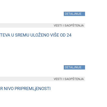
»
DETALJNIJE
VESTI I SAOPŠTENJA
TEVA U SREMU ULOŽENO VIŠE OD 24
»
DETALJNIJE
VESTI I SAOPŠTENJA
R NIVO PRIPREMLjENOSTI