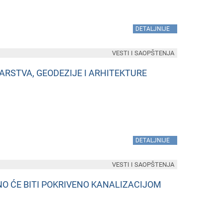
»
DETALJNIJE
VESTI I SAOPŠTENJA
STVA, GEODEZIJE I ARHITEKTURE
»
DETALJNIJE
VESTI I SAOPŠTENJA
NO ĆE BITI POKRIVENO KANALIZACIJOM