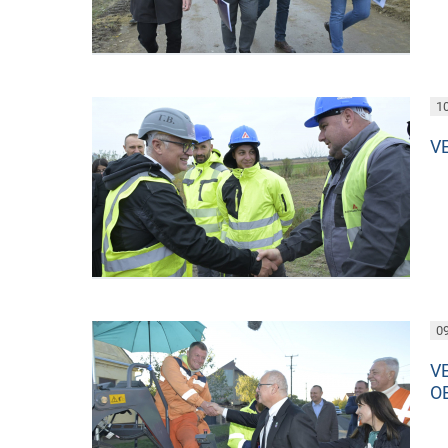
10
V
09
V
O