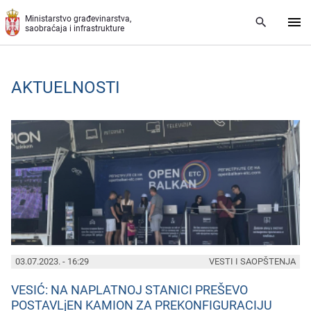
Preskoči na glavni deo sadržaja
Ministarstvo građevinarstva,
saobraćaja i infrastrukture
AKTUELNOSTI
PAGES
03.07.2023. - 16:29
VESTI I SAOPŠTENJA
VESIĆ: NA NAPLATNOJ STANICI PREŠEVO
POSTAVLjEN KAMION ZA PREKONFIGURACIJU