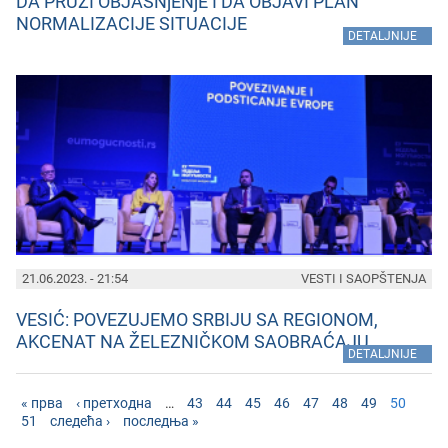
DA PRUŽI OBJAŠNjENjE I DA OBJAVI PLAN
NORMALIZACIJE SITUACIJE
»
DETALJNIJE
21.06.2023. - 21:54
VESTI I SAOPŠTENJA
VESIĆ: POVEZUJEMO SRBIJU SA REGIONOM,
AKCENAT NA ŽELEZNIČKOM SAOBRAĆAJU
»
DETALJNIJE
« прва
‹ претходна
…
43
44
45
46
47
48
49
50
51
следећа ›
последња »