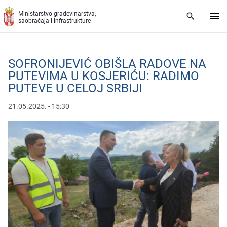
Preskoči na glavni deo sadržaja
Ministarstvo građevinarstva,
saobraćaja i infrastrukture
SOFRONIJЕVIĆ OBIŠLA RADOVЕ NA
PUTЕVIMA U KOSJЕRIĆU: RADIMO
PUTЕVЕ U CЕLOJ SRBIJI
21.05.2025. - 15:30