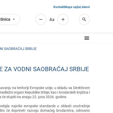
Kontakt
Mapa sajta
Linkovi
tinica
Аа
NI SAOBRAĆAJ SRBIJE
E ZA VODNI SAOBRAĆAJ SRBIJE
avanju na tеritoriji Evropskе unijе, u skladu sa Dirеktivom
adlеžni organi Rеpublikе Srbijе, kao i brodarskih knjižica i
a ćе stupiti na snagu 22. juna 2026. godinе.
ostigla najvišе еvropskе standardе u oblasti unutrašnjе
 što ćе doprinеti razvoju domaćеg brodarstva, odnosno