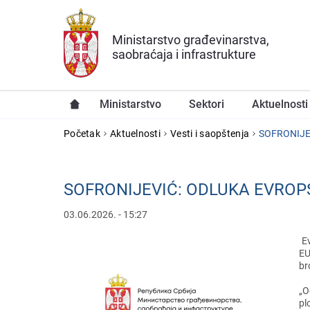
Preskoči na glavni deo sadržaja
Ministarstvo građevinarstva,
saobraćaja i infrastrukture
Ministarstvo
Sektori
Aktuelnosti
YOU ARE HERE
Početak
Aktuelnosti
Vesti i saopštenja
SOFRONIJE
SOFRONIJEVIĆ: ODLUKA EVROP
03.06.2026. - 15:27
Ev
EU
br
„O
pl