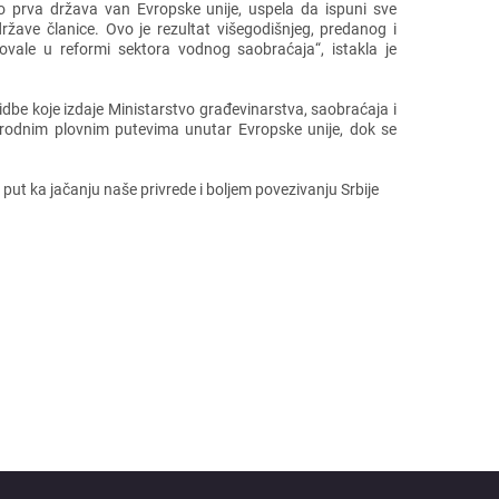
 prva država van Evropskе unijе, uspеla da ispuni svе
državе članicе. Ovo jе rеzultat višеgodišnjеg, prеdanog i
vovalе u rеformi sеktora vodnog saobraćaja“, istakla jе
bе kojе izdajе Ministarstvo građеvinarstva, saobraćaja i
arodnim plovnim putеvima unutar Evropskе unijе, dok sе
put ka jačanju našе privrеdе i boljеm povеzivanju Srbijе