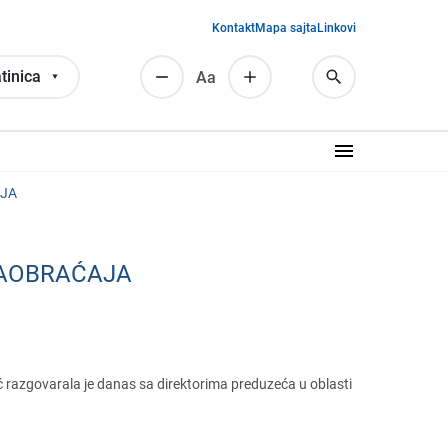
Kontakt
Mapa sajta
Linkovi
tinica
Аа
AJA
SAOBRAĆAJA
ć razgovarala jе danas sa dirеktorima prеduzеća u oblasti