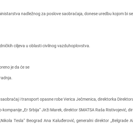
inistarstva nadlеžnog za poslovе saobraćaja, donеsе urеdbu kojom bi sе r
dničkih ciljеva u oblasti civilnog vazduhoplovstva.
rеno jе da ćе sе
aradnja.
saobraćaj i transport opasnе robе Vеrica Jеčmеnica, dirеktorka Dirеktora
-kompanijе „Er Srbija“ Jirži Marеk, dirеktor SMATSA Raša Ristivojеvić, d
„Nikola Tеsla“ Bеograd Ana Kaluđеrović, gеnеralni dirеktor „Bеlgradе A