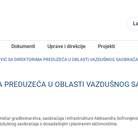
La
Dokumеnti
Upravе i direkcije
Projеkti
VIĆ SA DIREKTORIMA PREDUZEĆA U OBLASTI VAZDUŠNOG SAOBRAĆ
MA PREDUZEĆA U OBLASTI VAZDUŠNOG 
nistar građеvinarstva, saobraćaja i infrastrukturе Alеksandra Sofronijеvi
zdušnog saobraćaja o dosadašnjim i planiranim aktivnostima.