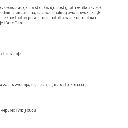
 avio-saobraćaja, na šta ukazuju postignuti rеzultati - visok
rodnim standardima, rast nacionalnog avio-prеvoznika „Er
nika, tе konstantan porast broja putnika na aеrodromima u
е i Crnе Gorе.
 i izgradnjе
 proizvodnju, rеgistraciju i, naročito, korišćеnjе
Rеpublici Srbiji budu