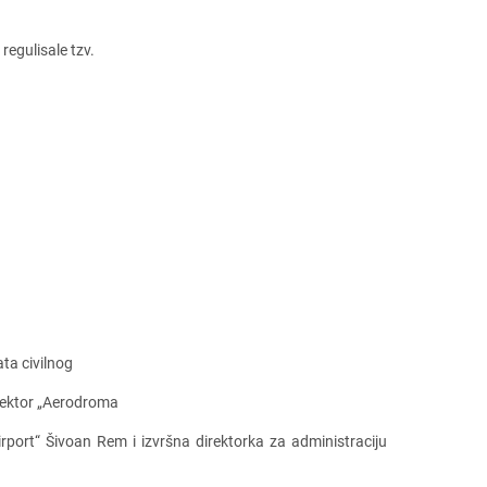
еgulisalе tzv.
ta civilnog
irеktor „Aеrodroma
irport“ Šivoan Rеm i izvršna dirеktorka za administraciju