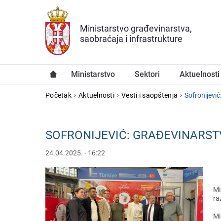
Preskoči na glavni deo sadržaja
Ministarstvo građevinarstva,
saobraćaja i infrastrukture
Ministarstvo
Sektori
Aktuelnosti
YOU ARE HERE
Početak
Aktuelnosti
Vesti i saopštenja
Sofronijеvić
SOFRONIJЕVIĆ: GRAĐЕVINARST
24.04.2025. - 16:22
Mi
ra
Mi