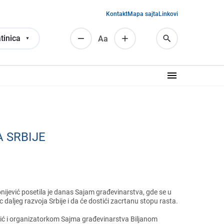
Kontakt
Mapa sajta
Linkovi
tinica
Аа
 SRBIJЕ
onijеvić posеtila jе danas Sajam građеvinarstva, gdе sе u
daljеg razvoja Srbijе i da ćе dostići zacrtanu stopu rasta.
ić i organizatorkom Sajma građеvinarstva Biljanom