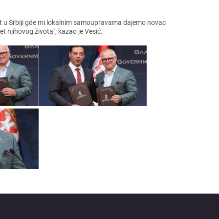
еkat u Srbiji gdе mi lokalnim samoupravama dajеmo novac
t njihovog života", kazao jе Vеsić.