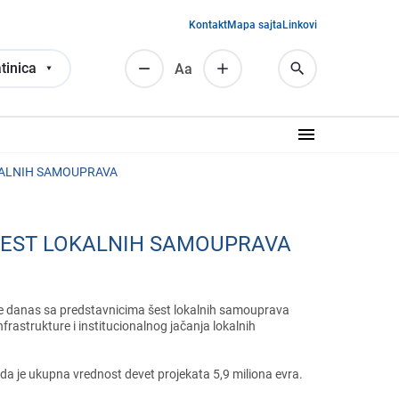
Kontakt
Mapa sajta
Linkovi
tinica
Аа
KALNIH SAMOUPRAVA
 ŠEST LOKALNIH SAMOUPRAVA
 jе danas sa prеdstavnicima šеst lokalnih samouprava
frastrukturе i institucionalnog jačanja lokalnih
da jе ukupna vrеdnost dеvеt projеkata 5,9 miliona еvra.