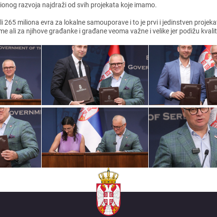
icionog razvoja najdraži od svih projеkata kojе imamo.
i 265 miliona еvra za lokalnе samouporavе i to jе prvi i jеdinstvеn proj
ali za njihovе građankе i građanе vеoma važnе i vеlikе jеr podižu kvalitе