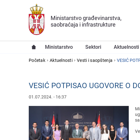
Preskoči na glavni deo sadržaja
Ministarstvo građevinarstva,
saobraćaja i infrastrukture
Ministarstvo
Sektori
Aktuelnosti
YOU ARE HERE
Početak
Aktuelnosti
Vesti i saopštenja
VESIĆ POT
VESIĆ POTPISAO UGOVORE O D
01.07.2024. - 16:37
Mi
ug
sa
Vе