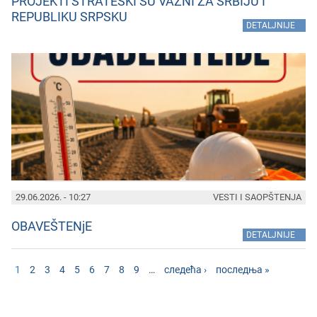
PROJEKTI STRATEŠKI SU VAŽNI ZA SRBIJU I
REPUBLIKU SRPSKU
»
DETALJNIJE
29.06.2026. - 10:27
VESTI I SAOPŠTENJA
OBAVEŠTENjE
»
DETALJNIJE
1
2
3
4
5
6
7
8
9
…
следећа ›
последња »