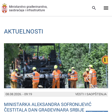
Preskoči na glavni deo sadržaja
Ministarstvo građevinarstva,
saobraćaja i infrastrukture
AKTUELNOSTI
PAGES
08.08.2026. - 09:19
VESTI I SAOPŠTENJA
MINISTARKA ALEKSANDRA SOFRONIJEVIĆ
ČESTITALA DAN GRAĐEVINARA SRBIJE