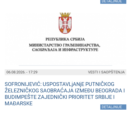
»
DETALJNIJE
06.08.2026. - 17:29
VESTI I SAOPŠTENJA
SOFRONIJEVIĆ: USPOSTAVLjANjE PUTNIČKOG
ŽELEZNIČKOG SAOBRAĆAJA IZMEĐU BEOGRADA I
BUDIMPEŠTE ZAJEDNIČKI PRIORITET SRBIJE I
MAĐARSKE
»
DETALJNIJE