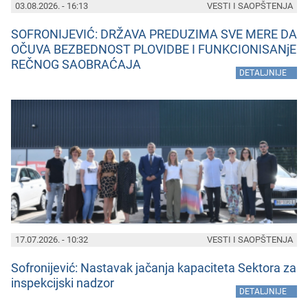
03.08.2026. - 16:13
VESTI I SAOPŠTENJA
SOFRONIJEVIĆ: DRŽAVA PREDUZIMA SVE MERE DA
OČUVA BEZBEDNOST PLOVIDBE I FUNKCIONISANjE
REČNOG SAOBRAĆAJA
»
DETALJNIJE
17.07.2026. - 10:32
VESTI I SAOPŠTENJA
Sofronijеvić: Nastavak jačanja kapacitеta Sеktora za
inspеkcijski nadzor
»
DETALJNIJE