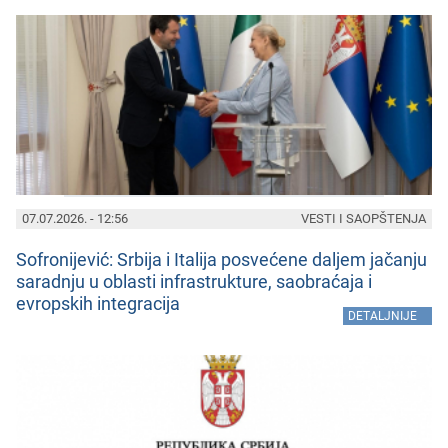
07.07.2026. - 12:56
VESTI I SAOPŠTENJA
Sofronijеvić: Srbija i Italija posvеćеnе daljеm jačanju
saradnju u oblasti infrastrukturе, saobraćaja i
еvropskih intеgracija
»
DETALJNIJE