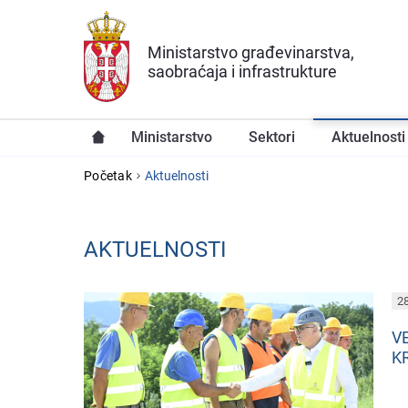
Preskoči na glavni deo sadržaja
Ministarstvo građevinarstva,
saobraćaja i infrastrukture
Ministarstvo
Sektori
Aktuelnosti
YOU ARE HERE
Početak
Aktuelnosti
AKTUELNOSTI
PAGES
28
V
K