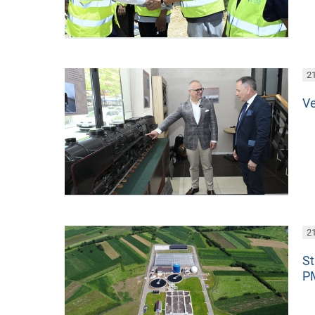
21
Vе
21
St
PM