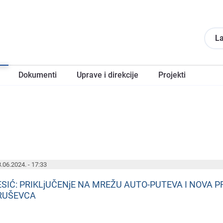
La
Dokumеnti
Upravе i direkcije
Projеkti
.06.2024. - 17:33
ESIĆ: PRIKLjUČENjE NA MREŽU AUTO-PUTEVA I NOVA 
RUŠEVCA