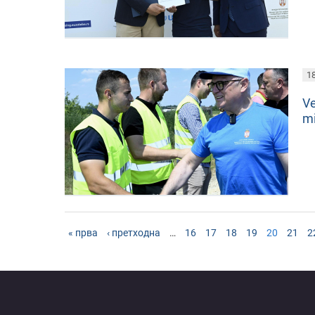
18
Vе
m
« прва
‹ претходна
…
16
17
18
19
20
21
2