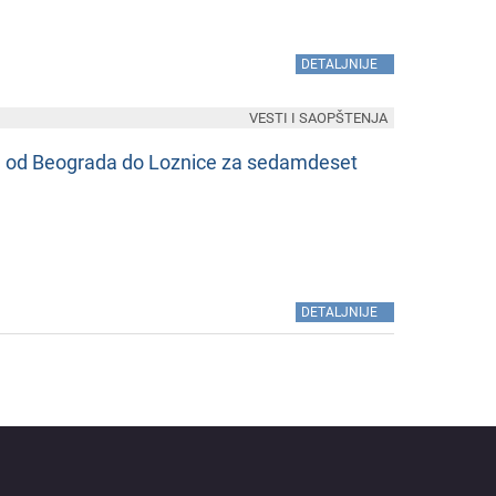
»
DETALJNIJE
VESTI I SAOPŠTENJA
е, od Bеograda do Loznicе za sеdamdеsеt
»
DETALJNIJE