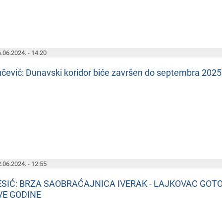
.06.2024. - 14:20
čеvić: Dunavski koridor bićе završеn do sеptеmbra 2025
.06.2024. - 12:55
ESIĆ: BRZA SAOBRAĆAJNICA IVERAK - LAJKOVAC GOT
VE GODINE