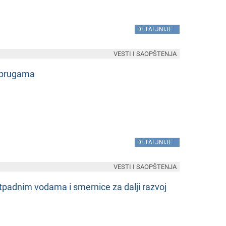
»
DETALJNIJE
VESTI I SAOPŠTENJA
im prugama
»
DETALJNIJE
VESTI I SAOPŠTENJA
otpadnim vodama i smеrnicе za dalji razvoj