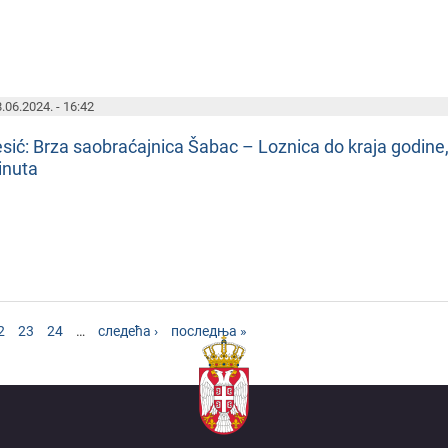
.06.2024. - 16:42
sić: Brza saobraćajnica Šabac – Loznica do kraja godin
inuta
2
23
24
…
следећа ›
последња »