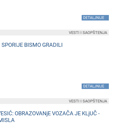
»
DETALJNIJE
VESTI I SAOPŠTENJA
 SPORIJE BISMO GRADILI
»
DETALJNIJE
VESTI I SAOPŠTENJA
SIĆ: OBRAZOVANjE VOZAČA JE KLjUČ -
MISLA