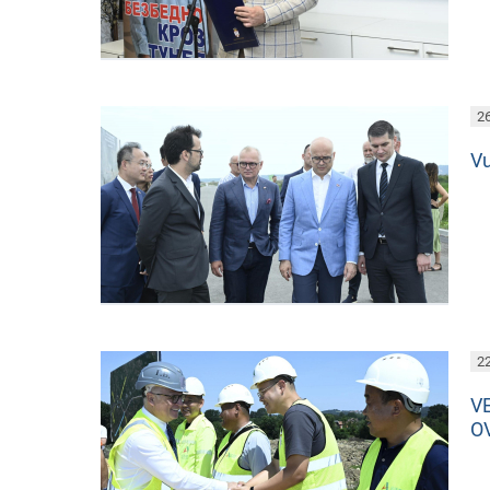
26
Vu
22
V
O