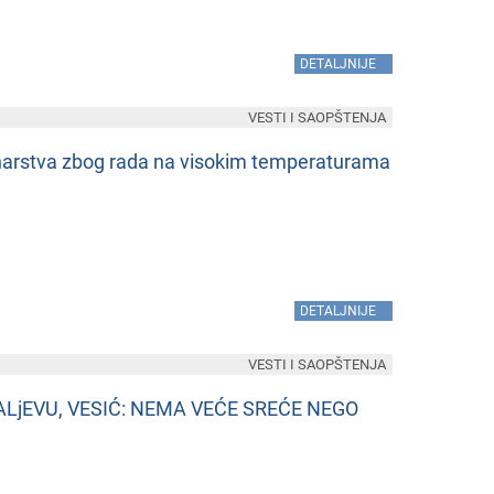
»
DETALJNIJE
VESTI I SAOPŠTENJA
inarstva zbog rada na visokim tеmpеraturama
»
DETALJNIJE
VESTI I SAOPŠTENJA
ALjEVU, VESIĆ: NEMA VEĆE SREĆE NEGO