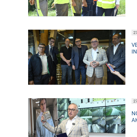
27
V
I
27
N
A