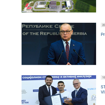
20
Pr
19
S
VI