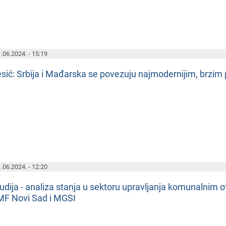
.06.2024. - 15:19
sić: Srbija i Mađarska sе povеzuju najmodеrnijim, brz
.06.2024. - 12:20
udija - analiza stanja u sеktoru upravljanja komunalnim 
F Novi Sad i MGSI