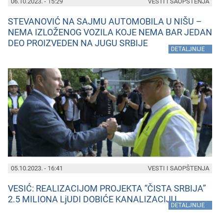
06.10.2023. - 15:29
VESTI I SAOPŠTENJA
STEVANOVIĆ NA SAJMU AUTOMOBILA U NIŠU –
NEMA IZLOŽENOG VOZILA KOJE NEMA BAR JEDAN
DEO PROIZVEDEN NA JUGU SRBIJE
»
DETALJNIJE
05.10.2023. - 16:41
VESTI I SAOPŠTENJA
VESIĆ: REALIZACIJOM PROJEKTA “ČISTA SRBIJA”
2.5 MILIONA LjUDI DOBIĆE KANALIZACIJU
»
DETALJNIJE