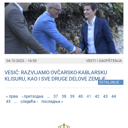
04.10.2023. - 16:55
VESTI I SAOPŠTENJA
VESIĆ: RAZVIJAMO OVČARSKO-KABLARSKU
KLISURU, KAO I SVE DRUGE DELOVE ZEMLjE
»
DETALJNIJE
« прва
‹ претходна
…
37
38
39
40
41
42
43
44
45
…
следећа ›
последња »