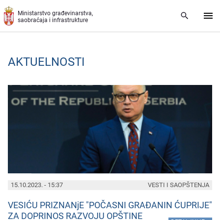
Preskoči na glavni deo sadržaja
Ministarstvo građevinarstva,
saobraćaja i infrastrukture
AKTUELNOSTI
PAGES
15.10.2023. - 15:37
VESTI I SAOPŠTENJA
VESIĆU PRIZNANjE "POČASNI GRAĐANIN ĆUPRIJE"
ZA DOPRINOS RAZVOJU OPŠTINE