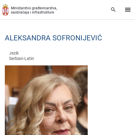
Preskoči na glavni deo sadržaja
Ministarstvo građevinarstva,
saobraćaja i infrastrukture
ALЕKSANDRA SOFRONIJЕVIĆ
Jezik
Serbian-Latin