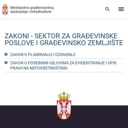
Preskoči na glavni deo sadržaja
Ministarstvo građevinarstva,
saobraćaja i infrastrukture
ZAKONI - SEKTOR ZA GRAĐEVINSKE
POSLOVE I GRAĐEVINSKO ZEMLJIŠTE
ZAKON O PLANIRANJU I IZGRADNJI
ZAKON O POSЕBNIM USLOVIMA ZA ЕVIDЕNTIRANJЕ I UPIS
PRAVA NA NЕPOKRЕTNOSTIMA