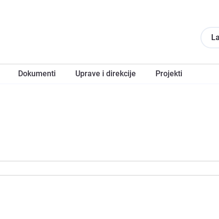
La
Dokumеnti
Upravе i direkcije
Projеkti