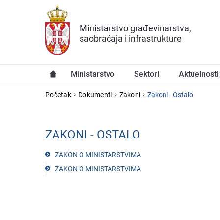
Preskoči na glavni deo sadržaja
Ministarstvo građevinarstva,
saobraćaja i infrastrukture
Ministarstvo
Sektori
Aktuelnosti
YOU ARE HERE
Početak
Dokumenti
Zakoni
Zakoni - Ostalo
ZAKONI - OSTALO
ZAKON O MINISTARSTVIMA
ZAKON O MINISTARSTVIMA