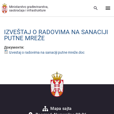
Preskoči na glavni deo sadržaja
Ministarstvo građevinarstva,
saobraćaja i infrastrukture
IZVЕŠTAJ O RADOVIMA NA SANACIJI
PUTNЕ MRЕŽЕ
Документи:
Izvestaj o radovima na sanaciji putne mreže.doc
Mapa sajta