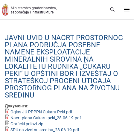
Preskoči na glavni deo sadržaja
Ministarstvo građevinarstva,
saobraćaja i infrastrukture
JAVNI UVID U NACRT PROSTORNOG
PLANA PODRUČJA POSEBNE
NAMENE EKSPLOATACIJE
MINERALNIH SIROVINA NA
LOKALITETU RUDNIKA „ČUKARU
PEKI“ U OPŠTINI BOR I IZVEŠTAJ O
STRATEŠKOJ PROCENI UTICAJA
PROSTORNOG PLANA NA ŽIVOTNU
SREDINU
Документи:
Oglas JU PPPPN Cukaru Peki.pdf
Nacrt plana Cukaru peki_28.06.19.pdf
Graficki prilozi.zip
SPU na zivotnu sredinu_28.06.19.pdf