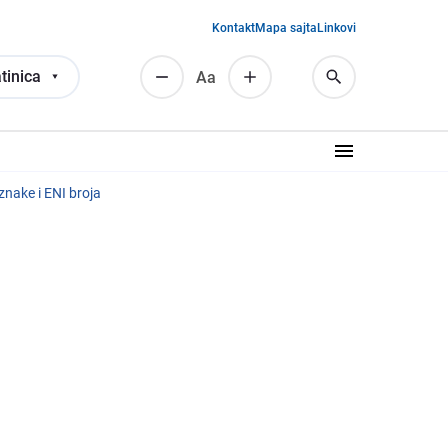
Kontakt
Mapa sajta
Linkovi
tinica
Аа
nakе i ENI broja