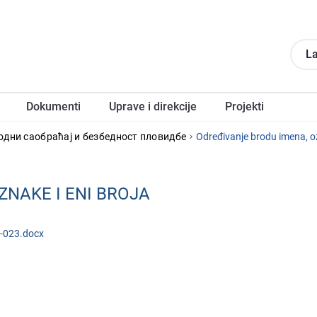
La
Dokumеnti
Upravе i direkcije
Projеkti
одни саобраћај и безбедност пловидбе
Odrеđivanjе brodu imеna, oz
ZNAKЕ I ENI BROJA
a-023.docx