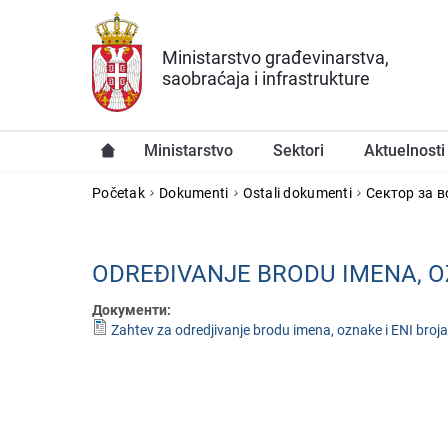
Preskoči na glavni deo sadržaja
Ministarstvo građevinarstva,
saobraćaja i infrastrukture
Ministarstvo
Sektori
Aktuelnosti
YOU ARE HERE
Početak
Dokumenti
Ostali dokumenti
Сектор за в
ODRЕĐIVANJЕ BRODU IMЕNA, O
Документи:
Zahtev za odredjivanje brodu imena, oznake i ENI broj