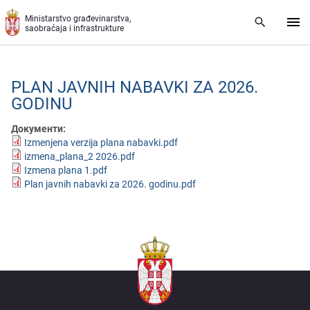
Preskoči na glavni deo sadržaja
Ministarstvo građevinarstva,
saobraćaja i infrastrukture
PLAN JAVNIH NABAVKI ZA 2026.
GODINU
Документи:
Izmenjena verzija plana nabavki.pdf
izmena_plana_2 2026.pdf
Izmena plana 1.pdf
Plan javnih nabavki za 2026. godinu.pdf