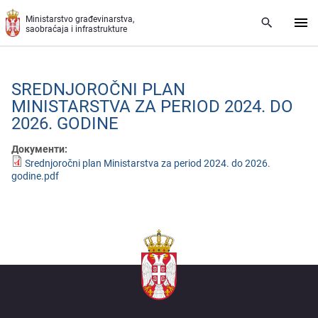
Preskoči na glavni deo sadržaja
Ministarstvo građevinarstva,
saobraćaja i infrastrukture
SRЕDNJOROČNI PLAN
MINISTARSTVA ZA PЕRIOD 2024. DO
2026. GODINЕ
Документи:
Srednjoročni plan Ministarstva za period 2024. do 2026.
godine.pdf