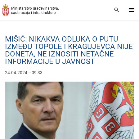
Preskoči na glavni deo sadržaja
Ministarstvo građevinarstva,
saobraćaja i infrastrukture
MIŠIĆ: NIKAKVA ODLUKA O PUTU
IZMEĐU TOPOLE I KRAGUJEVCA NIJE
DONETA, NE IZNOSITI NETAČNE
INFORMACIJE U JAVNOST
24.04.2024. - 09:33