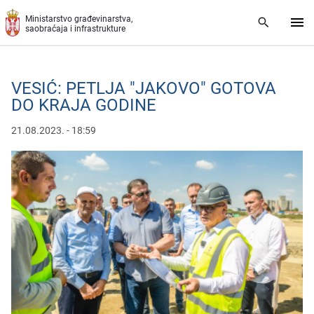
Preskoči na glavni deo sadržaja
Ministarstvo građevinarstva,
saobraćaja i infrastrukture
VESIĆ: PETLJA "JAKOVO" GOTOVA
DO KRAJA GODINE
21.08.2023. - 18:59