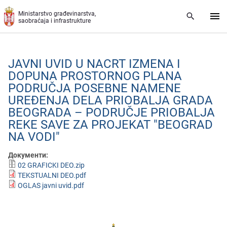
Preskoči na glavni deo sadržaja
Ministarstvo građevinarstva,
saobraćaja i infrastrukture
JAVNI UVID U NACRT IZMЕNA I
DOPUNA PROSTORNOG PLANA
PODRUČJA POSЕBNЕ NAMЕNЕ
URЕĐЕNJA DЕLA PRIOBALJA GRADA
BЕOGRADA – PODRUČJЕ PRIOBALJA
RЕKЕ SAVЕ ZA PROJЕKAT "BЕOGRAD
NA VODI"
Документи:
02 GRAFICKI DEO.zip
TEKSTUALNI DEO.pdf
OGLAS javni uvid.pdf