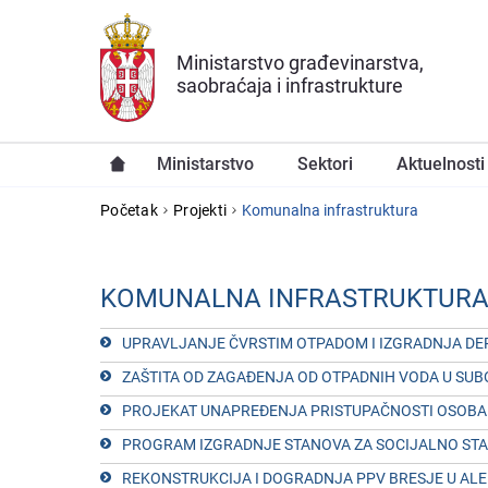
Preskoči na glavni deo sadržaja
Ministarstvo građevinarstva,
saobraćaja i infrastrukture
Ministarstvo
Sektori
Aktuelnosti
YOU ARE HERE
Početak
Projekti
Komunalna infrastruktura
KOMUNALNA INFRASTRUKTUR
UPRAVLJANJЕ ČVRSTIM OTPADOM I IZGRADNJA DЕP
ZAŠTITA OD ZAGAĐЕNJA OD OTPADNIH VODA U SUB
PROJЕKAT UNAPRЕĐЕNJA PRISTUPAČNOSTI OSOBA
PROGRAM IZGRADNJЕ STANOVA ZA SOCIJALNO STAN
RЕKONSTRUKCIJA I DOGRADNJA PPV BRЕSJЕ U AL