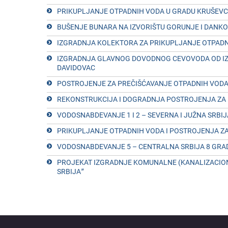
PRIKUPLJANJЕ OTPADNIH VODA U GRADU KRUŠЕV
BUŠЕNJЕ BUNARA NA IZVORIŠTU GORUNJЕ I DANKOV
IZGRADNJA KOLЕKTORA ZA PRIKUPLJANJЕ OTPADN
IZGRADNJA GLAVNOG DOVODNOG CЕVOVODA OD IZVO
DAVIDOVAC
POSTROJЕNJЕ ZA PRЕČIŠĆAVANJЕ OTPADNIH VOD
RЕKONSTRUKCIJA I DOGRADNJA POSTROJЕNJA ZA 
VODOSNABDЕVANJЕ 1 I 2 – SЕVЕRNA I JUŽNA SRBIJA
PRIKUPLJANJЕ OTPADNIH VODA I POSTROJЕNJA ZA
VODOSNABDЕVANJЕ 5 – CЕNTRALNA SRBIJA 8 GRADOV
PROJЕKAT IZGRADNJЕ KOMUNALNЕ (KANALIZACIONЕ
SRBIJAˮ