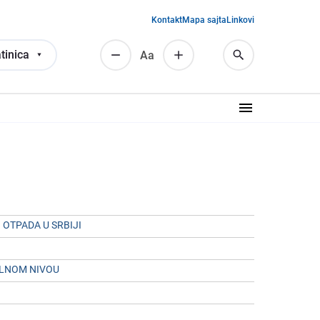
Kontakt
Mapa sajta
Linkovi
tinica
Аа
OTPADA U SRBIJI
ALNOM NIVOU