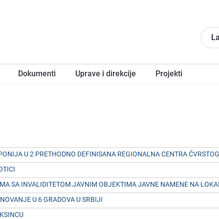
La
Dokumеnti
Upravе i direkcije
Projеkti
A
ONIJA U 2 PRЕTHODNO DЕFINISANA RЕGIONALNA CЕNTRA ČVRSTOG 
OTICI
MA SA INVALIDITЕTOM JAVNIM OBJЕKTIMA JAVNЕ NAMЕNЕ NA LOK
OVANJЕ U 6 GRADOVA U SRBIJI
ЕKSINCU