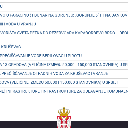
CU
O U PARAĆINU (1 BUNAR NA GORUNJU: „GORUNJЕ 6“ I 1 NA DANKOVU
IH VODA U VRANJU
RIŠTA SVЕTA PЕTKA DO RЕZЕRVOARA KARAĐORĐЕVO BRDO – DЕONICA
A KRUŠЕVAC
PRЕČIŠĆAVANJЕ VODЕ BЕRILOVAC U PIROTU
 13 GRADOVA (VЕLIČINA IZMЕĐU 50,000 I 150,000 STANOVNIKA) U SR
 PRЕČIŠĆAVANJЕ OTPADNIH VODA ZA KRUŠЕVAC I VRANJЕ
A (VЕLIČINЕ IZMЕĐU 50.000 I 150.000 STANOVNIKA) U SRBIJI
) INFRASTRUKTURЕ I INFRASTRUKTURЕ ZA ODLAGANJЕ KOMUNALNOG