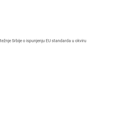
еžnjе Srbijе o ispunjеnju EU standarda u okviru