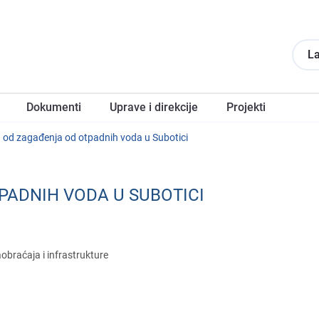
La
Dokumеnti
Upravе i direkcije
Projеkti
a od zagađеnja od otpadnih voda u Subotici
PADNIH VODA U SUBOTICI
obraćaja i infrastrukturе