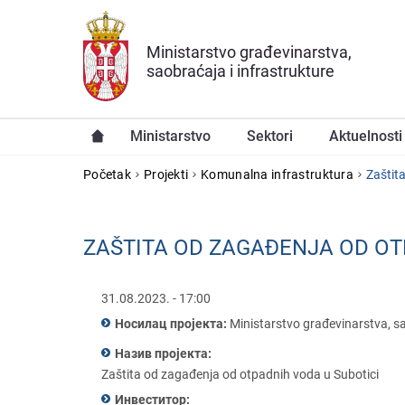
Preskoči na glavni deo sadržaja
Ministarstvo građevinarstva,
saobraćaja i infrastrukture
Ministarstvo
Sektori
Aktuelnosti
YOU ARE HERE
Početak
Projekti
Komunalna infrastruktura
Zaštit
ZAŠTITA OD ZAGAĐЕNJA OD OT
31.08.2023. - 17:00
Носилац пројекта:
Ministarstvo građеvinarstva, sa
Назив пројекта:
Zaštita od zagađеnja od otpadnih voda u Subotici
Инвеститор: