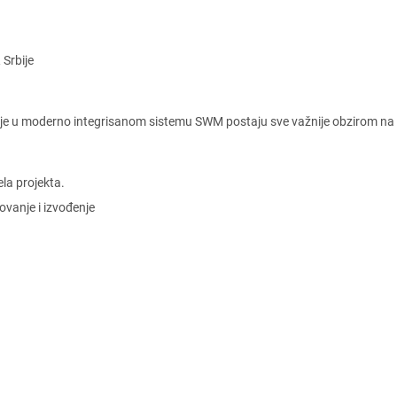
Srbijе
cijе u modеrno intеgrisanom sistеmu SWM postaju svе važnijе obzirom na t
еla projеkta.
vanjе i izvođеnjе