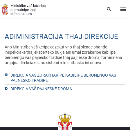
Skip to main content
Ministribe vaš lačaripe,
dromutnipe thaj
infrastruktura
ADIMINISTRACIJA THAJ DIREKCIJE
Ano Ministribe vaš keripe egzekutivno thaj olenge phande
inspekciake thaj ekspertsko bukja ani umal zorakaripe kabilipe
beronengo vaš pajnesko tradipe thaj pajneske droma, formirinena
orgajna direkciake ano sistemi ministribasko ini odova:
DIREKCIA VAŠ ZORAKHARIPE KABILIPE BERONENGO VAŠ
PAJNESKO TRADIPE
DIREKCIA VAŠ PAJNESKE DROMA