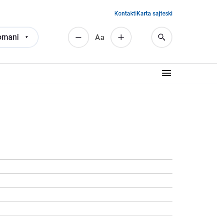
Kontakti
Karta sajteski
omani
Аа