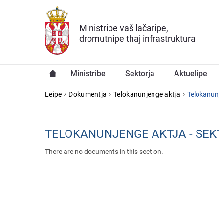
Skip to main content
Ministribe vaš lačaripe,
dromutnipe thaj infrastruktura
Ministribe
Sektorja
Aktuelipe
YOU ARE HERE
Leipe
Dokumentja
Telokanunjenge aktja
Telokanunj
TELOKANUNJENGE AKTJA - SEK
There are no documents in this section.