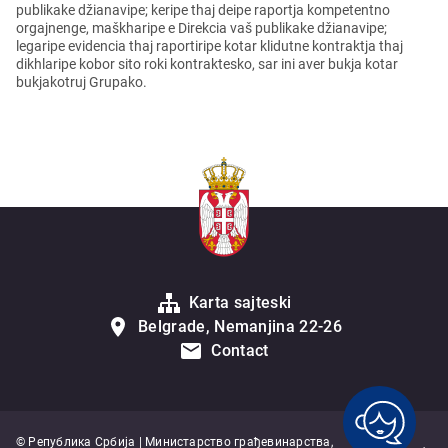
publikake džianavipe; keripe thaj deipe raportja kompetentno
orgajnenge, maškharipe e Direkcia vaš publikake džianavipe;
legaripe evidencia thaj raportiripe kotar klidutne kontraktja thaj
dikhlaripe kobor sito roki kontraktesko, sar ini aver bukja kotar
bukjakotruj Grupako.
Karta sajteski
Belgrade, Nemanjina 22-26
Contact
© Република Србија | Министарство грађевинарства,