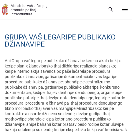
Skip to main content
Ministribe vaš lačaripe,
dromutnipe thaj
infrastruktura
GRUPA VAŠ LEGARIPE PUBLIKAKO
DŽIANAVIPE
Ani Grupa vaš legaripe publikako džianavipe kerena akala bukja:
keripe plani džianavipasko thaj dikhlaripe realizacia planesko;
keripe interno aktja savenca po paše lačarelape procedura
publikako džianavipe; gatisaripe dokumentaciako vaš legaripe
procedura publikako džianavipe; phandipe e centralizuimo
publikake džianavipa, gatisaripe publikako akharipe, konkursno
dokumentacia, kedipe thaj evidentiripe denduipengo, organizuipe
publikako putaripe thaj devipe nota denduipengo, legaripe putardo
procedura, procedura e čhinavdipa thaj procedura denduipengo
tikno molipasko thaj aver vaš manglipe Ministribasko: keripe
kontrakti e alosarde dženeca so dende; devipe gndipa thaj
mothovdipe phando e leipa kotor ano procedura publikako
džianavipe; anipe bahami kotar pratsav pedo rodipe kotar uluvipe
hakaja odolengo so dende; keripe ekspertsko bukja vaš komisia vaš