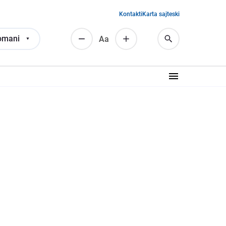
Kontakti
Karta sajteski
omani
Аа