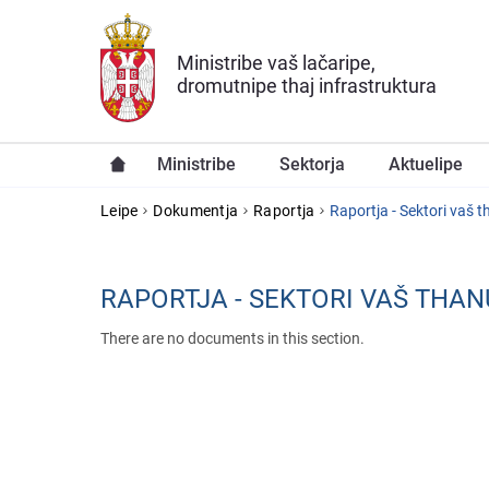
Skip to main content
Ministribe vaš lačaripe,
dromutnipe thaj infrastruktura
Ministribe
Sektorja
Aktuelipe
YOU ARE HERE
Leipe
Dokumentja
Raportja
Raportja - Sektori vaš 
RAPORTJA - SEKTORI VAŠ THA
There are no documents in this section.