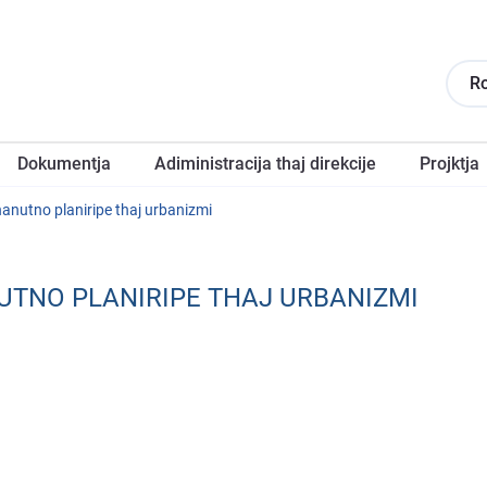
R
Dokumentja
Adiministracija thaj direkcije
Projktja
thanutno planiripe thaj urbanizmi
NUTNO PLANIRIPE THAJ URBANIZMI