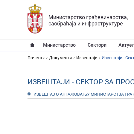
Прескочи на главни део садржаја
Министарство грађевинарства,
саобраћаја и инфраструктуре
Министарство
Сектори
Актуе
YOU ARE HERE
Почетак
Документи
Извештаји
Извештаји - Сек
ИЗВЕШТАЈИ - СЕКТОР ЗА ПР
ИЗВЕШТАЈ О АНГАЖОВАЊУ МИНИСТАРСТВА ГРАЂЕВ