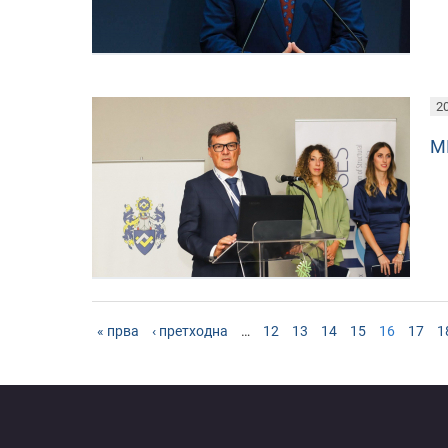
20
М
« прва
‹ претходна
…
12
13
14
15
16
17
1