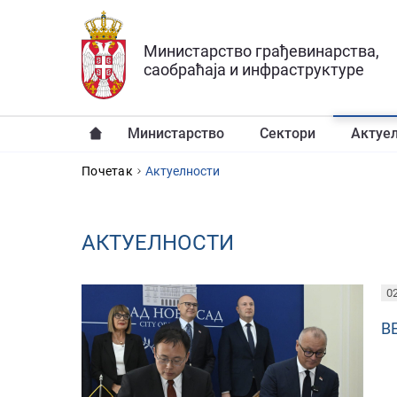
Прескочи на главни део садржаја
Министарство грађевинарства,
саобраћаја и инфраструктуре
Министарство
Сектори
Актуе
YOU ARE HERE
Почетак
Aктуелности
AКТУЕЛНОСТИ
PAGES
02
В