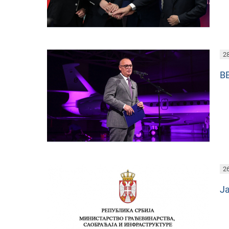
28
В
26
Ја