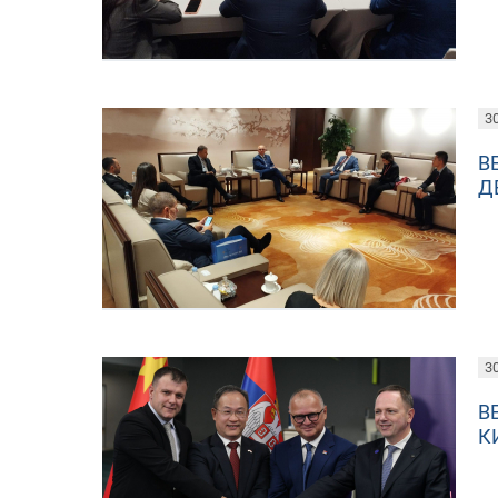
30
В
Д
30
В
К