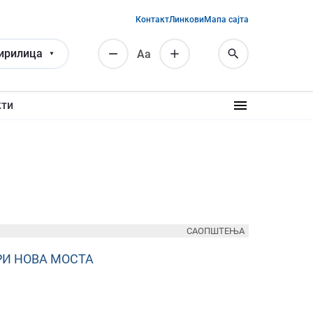
Контакт
Линкови
Мапа сајта
ирилица
Аа
кти
САОПШТЕЊА
ТРИ НОВА МОСТА