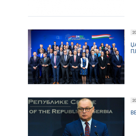
20
Џ
П
20
В