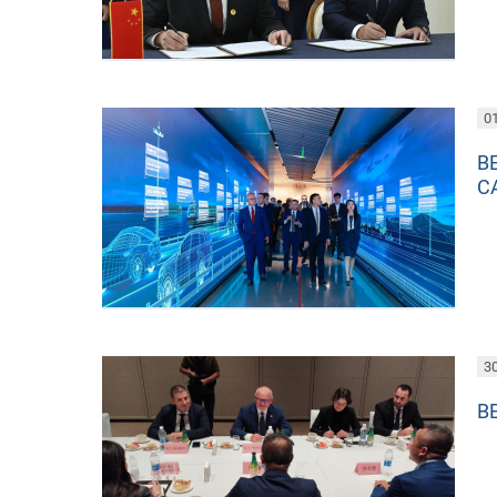
01
В
С
30
В