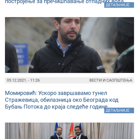
постројење за пречишћавање отпадних вода
»
ДЕТАЉНИЈЕ
05.12.2021. - 11:26
ВЕСТИ И САОПШТЕЊА
Момировић: Ускоро завршавамо тунел
Стражевица, обилазница око Београда код
Бубањ Потока до краја следеће године
»
ДЕТАЉНИЈЕ