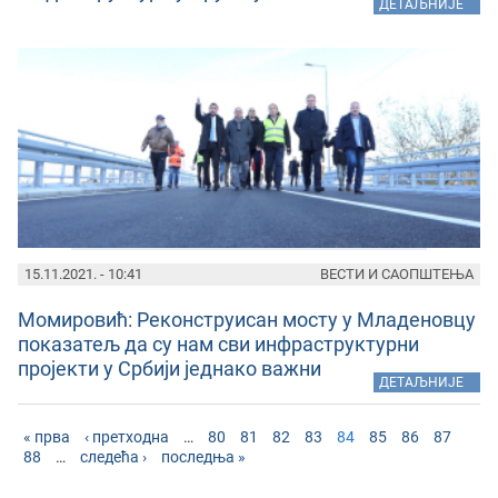
»
ДЕТАЉНИЈЕ
15.11.2021. - 10:41
ВЕСТИ И САОПШТЕЊА
Момировић: Реконструисан мосту у Младеновцу
показатељ да су нам сви инфраструктурни
пројекти у Србији једнако важни
»
ДЕТАЉНИЈЕ
« прва
‹ претходна
…
80
81
82
83
84
85
86
87
88
…
следећа ›
последња »