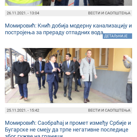
26.11.2021. - 13:04
ВЕСТИ И САОПШТЕЊА
Момировић: Кнић добија модерну канализацију и
постројења за прераду отпадних вода
»
ДЕТАЉНИЈЕ
25.11.2021. - 15:42
ВЕСТИ И САОПШТЕЊА
Момировић: Саобраћај и промет између Србије и
Бугарске не смеју да трпе негативне последице
због гужве на граници