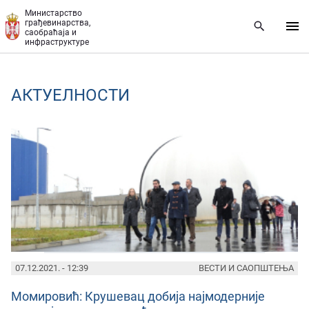
Прескочи на главни део садржаја
Министарство
грађевинарства,
саобраћаја и
инфраструктуре
AКТУЕЛНОСТИ
PAGES
07.12.2021. - 12:39
ВЕСТИ И САОПШТЕЊА
Момировић: Крушевац добија најмодерније