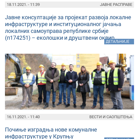
18.11.2021. - 11:39
ЈАВНЕ РАСПРАВЕ
Јавне консултације за пројекат развоја локалне
инфраструктуре и институционалног јачања
локалних самоуправа републике србије
(п174251) – еколошки и друштвени оквир
»
ДЕТАЉНИЈЕ
16.11.2021. - 11:40
ВЕСТИ И САОПШТЕЊА
Почиње изградња нове комуналне
инфраструктуре у Крупњу