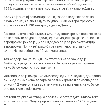
се било шта урадило, било је потребно је да се овај терен у
потпуности очисти од заосталих мина, из бомбардовања
1999. године, али и из претходних ратова", указао је Дивац.
Колики је значај разминиравања, говори податак да се на
"Пониквама", на писти дугој укупно 3.080 метара, тренутно
користи само 1.830 метара, додао је Дивац.
"Захвални смо амбасадама САД и Јужне Кореје, и надамо се да
ће наставити са донацијама, јер имамо још три фазе чишћења
аеродрома", рекао је Дивац и додао да је за реконструкцију
аеродрома "Поникве", како би се у потпуности ставио у
функцију потребно око 12 милиона евра.
Амбасадор САД у Србији Кристофер Хил рекао је да је
Амбасада радила са колегама из Центра за разминирање,
како би се уклонили остаци мина.
Истакао је да је америчка Амбасада од 2007. године, донирала
више од 26 милиона долара за разминирање и помогла да се
очисти 12 милиона квадратних метара земљишта, како би се
оно вратило својој намени.
"Ратови су ужасна ствар, а последице остају дуго. Много тога
је остало и овде. Овде су пронађени и остаци из 1907. године.