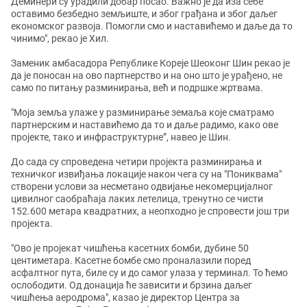
Деминери су урадили добар посао. Важно је да иза себе
оставимо безбедно земљиште, и због грађана и због даљег
економског развоја. Помогли смо и наставићемо и даље да то
чинимо", рекао је Хил.
Заменик амбасадора Републике Кореје Шеоконг Шин рекао је
да је поносан на ово партнерство и на оно што је урађено, не
само по питању разминирања, већ и подршке жртвама.
"Моја земља улаже у разминирање земаља које сматрамо
партнерским и наставићемо да то и даље радимо, како ове
пројекте, тако и инфраструктурне”, навео је Шин.
До сада су спроведена четири пројекта разминирања и
техничког извиђања локације након чега су на "Пониквама"
створени услови за несметано одвијање некомерцијалног
цивилног саобраћаја лаких летелица, тренутно се чисти
152.600 метара квадратних, а неопходно је спровести још три
пројекта.
"Ово је пројекат чишћења касетних бомби, дубине 50
центиметара. Касетне бомбе смо проналазили поред
асфалтног пута, биле су и до самог улаза у терминал. То ћемо
ослободити. Од донација ће зависити и брзина даљег
чишћења аеродрома", казао је директор Центра за