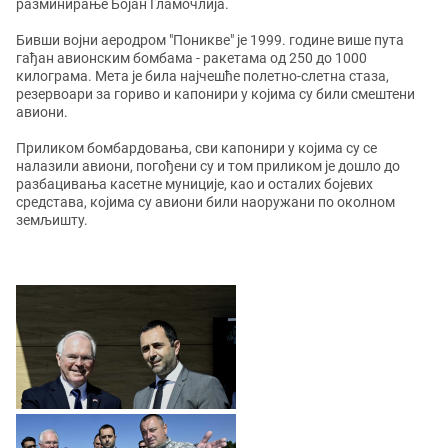
разминирање Бојан Гламочлија.
Бивши војни аеродром "Поникве" је 1999. године више пута
гађан авионским бомбама - ракетама од 250 до 1000
килограма. Мета је била најчешће полетно-слетна стаза,
резервоари за гориво и капонири у којима су били смештени
авиони.
Приликом бомбардовања, сви капонири у којима су се
налазили авиони, погођени су и том приликом је дошло до
разбацивања касетне муниције, као и осталих бојевих
средстава, којима су авиони били наоружани по околном
земљишту.