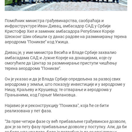
Помоћник министра грађевинарства, саобраћаја и
инфраструктуре Иван Дивац, амбасадор САД у Србији
Кристофер Хил и заменик амбасадора Републике Кореје
Шеоконг Шин обишли су данас радове на разминирању терена
аеродрома "Поникве" код Ужица.
Дивац је, у име министра Весића и Владе Србије захвалио
амбасадама САД и Јужне Кореје на донацијама, које су
омогућиле да Центар за разминирање приступи чишћењу
терена аеордрома "Поникве".
Он је указао и да је Влада Србије опредељена за развој свих
аеродрома у земљи, што показују инвестиције и у аеродроме у
Нишу, Краљеву и Крушевцу, те отварање и аеродрома у
Прањанима, код Горњег Милановца.
Најавио је и реконструкцију "Пониква", која ће се бити
реализована у пет фаза.
"За прве четири фазе су већ прибављене грађевинске дозволе,
док је за пету фазу прибављање дозволе у поступку. Али, да би