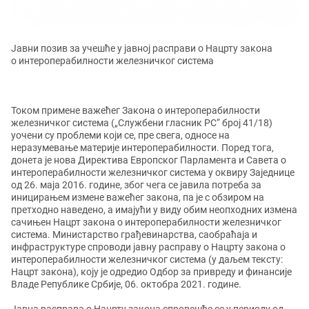
Јавни позив за учешће у јавној расправи о Нацрту закона
о интероперабилности железничког система
Током примене важећег Закона о интероперабилности
железничког система („Службени гласник РС“ број 41/18)
уочени су проблеми који се, пре свега, односе на
неразумевање материје интероперабилности. Поред тога,
донета је нова Директива Европског Парламента и Савета о
интероперабилности железничког система у оквиру Заједнице
од 26. маја 2016. године, због чега се јавила потреба за
иницирањем измене важећег закона, па је с обзиром на
претходно наведено, а имајући у виду обим неопходних измена
сачињен Нацрт закона о интероперабилности железничког
система. Министарство грађевинарства, саобраћаја и
инфраструктуре спроводи јавну расправу о Нацрту закона о
интероперабилности железничког система (у даљем тексту:
Нацрт закона), коју је одредио Одбор за привреду и финансије
Владе Републике Србије, 06. октобра 2021. године.