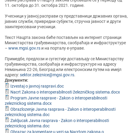
Јавна расправа о Нацрту закона спровешће се у периоду од
11. октобра до 31. октобра 2021. године.
Учесници у јавној расправи су представници државних органа,
јавних служби, привредни субјекти, стручна јавност и други
заинтересовани учесници.
Текст Нацрта закона биће постављен на интернет страници
Министарства грађевинарства, саобраћаја и инфраструктуре
–
www.mgsi.gov.rs
и на порталу е-управе.
Примедбе, предлози и сугестије достављају се Министарству
грађевинарства, саобраћаја и инфраструктуре на адресу
Немањина 22-26, Београд или електронским путем на имејл
адресу:
sektor.zeleznice@mgsi.gov.rs
.
Документи:
Izvestaj o javnoj raspravi.doc
Nacrt Zakona o interoperabilnosti železničkog sistema.docx
Program Javne rasprave - Zakon o interoperabilnosti
zeleznickog sistema.docx
Obrazlozenje Javna rasprava - Zakon o interoperabilnosti
zeleznickog sistema.doc
Zakljucak Javna rasprava - Zakon o interoperabilnosti
zeleznickog sistema.doc
Obrazac za komentare u vezi sa Nacrtom zakona o