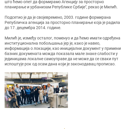
што ћемо опет да формирамо Агенцију за просторно
планирање и урбанизам Републике Србије", рекао је Милић.
Подсетио је да је својевремено, 2003. године формирана
Републичка агенција за просторно планирање која је радила
до 17. децембра 2014. године.
Милић је, између осталог, поменуо и да ћемо имати одређена
институционална побољшања јер је, како је навео,
информација о локацији, као иницијални документ у примени
базних докумената можда показала мале знаке слабости у
јединицама локалне самоуправе да не може да се сваки пут
испоштује рок од осам дана који је законодавац прописао.