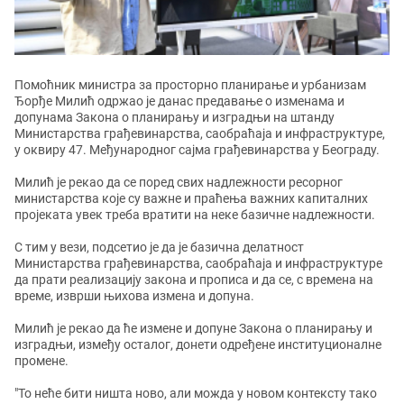
Помоћник министра за просторно планирање и урбанизам
Ђорђе Милић одржао је данас предавање о изменама и
допунама Закона о планирању и изградњи на штанду
Министарства грађевинарства, саобраћаја и инфраструктуре,
у оквиру 47. Међународног сајма грађевинарства у Београду.
Милић је рекао да се поред свих надлежности ресорног
министарства које су важне и праћења важних капиталних
пројеката увек треба вратити на неке базичне надлежности.
С тим у вези, подсетио је да је базична делатност
Министарства грађевинарства, саобраћаја и инфраструктуре
да прати реализацију закона и прописа и да се, с времена на
време, изврши њихова измена и допуна.
Милић је рекао да ће измене и допуне Закона о планирању и
изградњи, између осталог, донети одређене институционалне
промене.
"То неће бити ништа ново, али можда у новом контексту тако