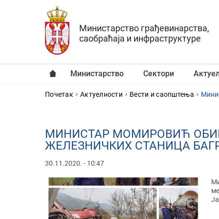
Прескочи на главни део садржаја
Министарство грађевинарства,
саобраћаја и инфраструктуре
Министарство
Сектори
Актуе
YOU ARE HERE
Почетак
Актуелности
Вести и саопштења
Минис
МИНИСТАР МОМИРОВИЋ ОБИШ
ЖЕЛЕЗНИЧКИХ СТАНИЦА БАГ
30.11.2020. - 10:47
Ми
ме
Ја