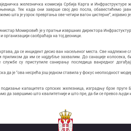
аједничка железничка комисија Србија Карга и Инфраструктуре 
њеница. Тек када они заврше свој део посла, обавестићемо ја
жемо шта је узрок превртања ове четири вагон цистерне”, изјавио 
нистар Момировић је у пратњи извршних директора Инфрастуктуре
и организацији саобраћаја на тој деоници.
 жртава, да се инцидент десио ван насељеног места. Све надлежне с
 приликом да им се најдубље захвалим. До санације колосека, 
е службе су приступиле санирању последица ванредног догађај
а да је “ова несрећа још једном ставила у фокус неопходност моде
 подизање капацитета српских железница, изградњу брзе пруге Бе
амо да завршимо што квалитетније и што пре, да би се превоз људи 