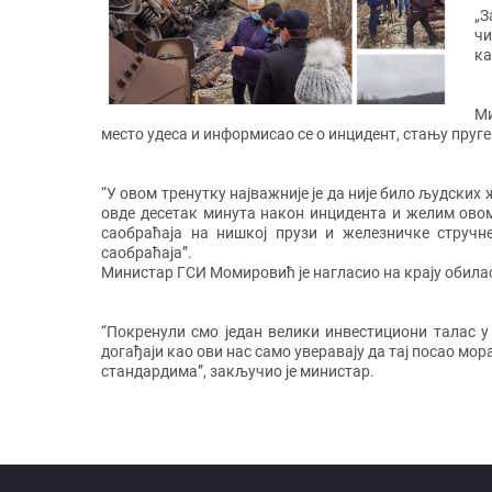
„З
чи
ка
Ми
место удеса и информисао се о инцидент, стању пруге 
“У овом тренутку најважније је да није било људских
овде десетак минута након инцидента и желим овом
саобраћаја на нишкој прузи и железничке стручн
саобраћаја”.
Министар ГСИ Момировић је нагласио на крају обиласк
“Покренули смо један велики инвестициони талас у
догађаји као ови нас само уверавају да тај посао мор
стандардима”, закључио је министар.