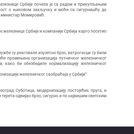
железнице Србије почела је са радом и прикупљањем
вност о њиховом закључку и моћи са сигурнишћу да
је министар Момировић.
 железнице Србије и компаније Србија карго посетио
лужбе су реаговале изузетно брзо, ватрогасци су били
биће промењена организација путничког железничког
а, како би обезбедиле нормализацију железничког
рнизације железничког саобраћаја у Србији”.
оград Суботица, модернизацију постојећих пруга, и
и терета одвијао брзо, сигурно и по највишим светским