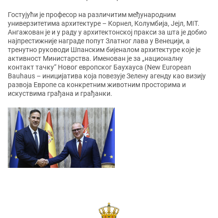
Гостујући је професор на различитим међународним
универзитетима архитектуре – Корнел, Колумбија, Јејл, MIT.
Ангажован је и у раду у архитектонској пракси за шта је добио
најпрестижније награде попут Златног лава у Венецији, а
тренутно руководи Шпанским бијеналом архитектуре које је
активност Министарства. Именован је за „националну
контакт тачку“ Новог европског Баухауса (New European
Bauhaus – иницијатива која повезује Зелену агенду као визију
развоја Европе са конкретним животним просторима и
искуствима грађана и грађанки.